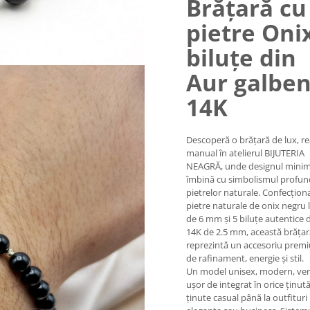
Brățară cu
pietre Onix
biluțe din
Aur galbe
14K
Descoperă o brățară de lux, re
manual în atelierul BIJUTERIA
NEAGRĂ, unde designul minima
îmbină cu simbolismul profun
pietrelor naturale. Confecțion
pietre naturale de onix negru 
de 6 mm și 5 biluțe autentice 
14K de 2.5 mm, această brățar
reprezintă un accesoriu premi
de rafinament, energie și stil.
Un model unisex, modern, vers
ușor de integrat în orice ținută
ținute casual până la outfituri