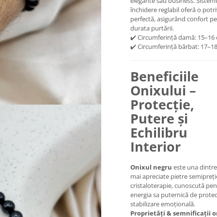
elegante sau business. Sistem
închidere reglabil oferă o potri
perfectă, asigurând confort pe
durata purtării.
✔️ Circumferință damă: 15–16
✔️ Circumferință bărbat: 17–1
Beneficiile
Onixului –
Protecție,
Putere și
Echilibru
Interior
Onixul negru
este una dintre
mai apreciate pietre semipreți
cristaloterapie, cunoscută pe
energia sa puternică de protecț
stabilizare emoțională.
Proprietăți & semnificații o