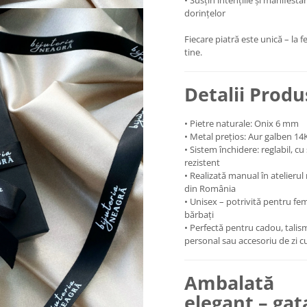
• Susțin intențiile și manifesta
dorințelor
Fiecare piatră este unică – la fe
tine.
Detalii Produ
• Pietre naturale: Onix 6 mm
• Metal prețios: Aur galben 14
• Sistem închidere: reglabil, cu
rezistent
• Realizată manual în atelierul
din România
• Unisex – potrivită pentru fem
bărbați
• Perfectă pentru cadou, tali
personal sau accesoriu de zi cu
Ambalată
elegant – gat