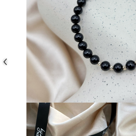
COLIERE
Coliere cu mărgele colorate și
Argint
Coliere cu pietre semiprețioase