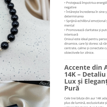
• Protejează împotriva energii
negative
• Întărește încrederea în sine ș
determinarea
• Sprijină echilibrul emoțional 
mental
• Promovează claritatea și pu
interioară
Onixul este ideal pentru pers
dinamice, care își doresc să r
centrate, calme și conectate c
obiectivele lor zilnice.
Accente din 
14K – Detaliu
Lux și Elegan
Pură
Cele trei biluțe din aur 14K a
plus de lumină, exclusivitate și