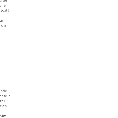
ul de
vire
 toată
 cm
8 cm
 cele
oase în
ntru
ie și
nix: