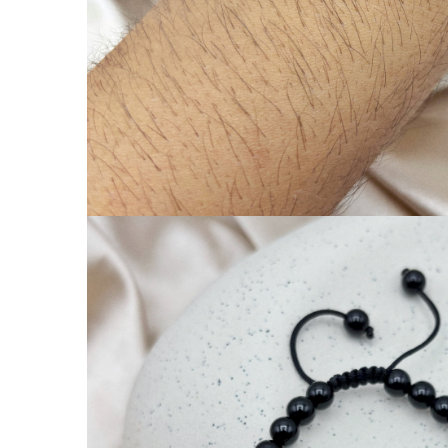
Coliere cu Flori
Coliere cu Animale
Coliere cu Molecule
Coliere Diverse
BRĂȚĂRI
BRĂȚĂRI CU ȘNUR REGLABIL
Brățări din Aur cu șnur reglabil
Brățări din Argint cu șnur reglabil
BRĂȚĂRI CU PIETRE SEMIPREȚIOASE
Brățări din Aur cu pietre
semiprețioase
Brățări din Argint cu pietre
semiprețioase
Brățări elastice cu pietre
semiprețioase
BRĂȚĂRI DE PICIOR
Brățări de picior din Aur
Brățări de picior din Argint