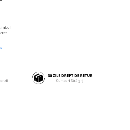
u
simbol
scret
us
30 ZILE DREPT DE RETUR
enzii
Cumperi fără griji