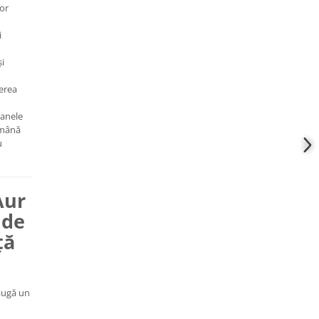
lor
i
și
terea
oanele
ămână
u
Aur
 de
ță
daugă un