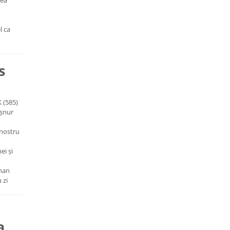
rea
l ca
s
K (585)
 șnur
 nostru
ei și
sman
 zi
a