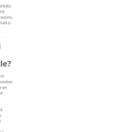
ității,
ând
cesoriu,
nală și
i
le?
unt
musețea
le pe
Se
lă
e
e