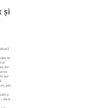
 și
n
alizată
list se
d al
ată din
lucios
din aur
ă
um, plin
atil și
 – de la