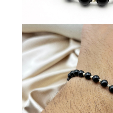
Lănțișoare cu Soare
Lănțișoare cu Semilună
Lănțișoare cu Zodii
Lănțișoare cu Animale
Lănțișoare cu Molecule
Lănțișoare cu Pietre Naturale
Lănțișoare Argint Diverse
COLIERE CU PERLE
Coliere cu Perle Naturale
Coliere cu Perle Preciosa
COLIERE ȘNUR REGLABIL
Coliere cu Inimioare
Coliere cu Cruce
Coliere cu Stea
Coliere cu Soare
Coliere cu Semilună
Coliere cu Zodii