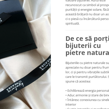
valoare bijuteriei. Aurul este
recunoscut ca simbol al prosper
purității și energiei solare, făc
această brățară nu doar un ac
ci o piesă cu încărcătură perso
spirituală.
De ce să porț
bijuterii cu
pietre natura
Bijuteriile cu pietre naturale s
apreciate nu doar pentru fru
lor, ci și pentru vibrațiile subti
care le transmit purtătorului. 
spune că acestea:
• Echilibrează energia persona
• Aduc armonie și stare de bin
• Întăresc conexiunea cu sinel
interior