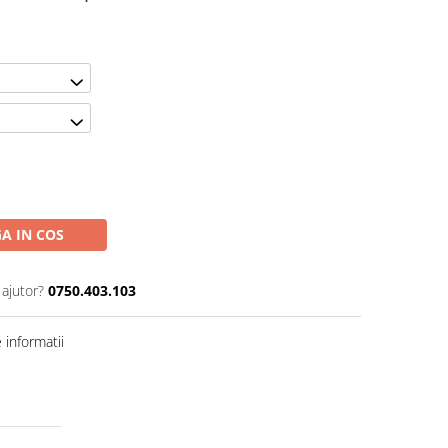
A IN COS
 ajutor?
0750.403.103
informatii