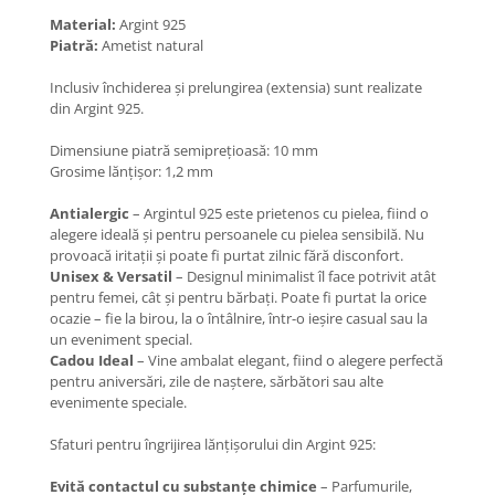
Coliere cu Flori
Material:
Argint 925
Coliere cu Animale
Piatră:
Ametist natural
Coliere cu Molecule
Inclusiv închiderea și prelungirea (extensia) sunt realizate
Coliere Diverse
din Argint 925.
BRĂȚĂRI
Dimensiune piatră semiprețioasă: 10 mm
BRĂȚĂRI CU ȘNUR REGLABIL
Grosime lănțișor: 1,2 mm
Brățări din Aur cu șnur reglabil
Antialergic
– Argintul 925 este prietenos cu pielea, fiind o
Brățări din Argint cu șnur reglabil
alegere ideală și pentru persoanele cu pielea sensibilă. Nu
BRĂȚĂRI CU PIETRE SEMIPREȚIOASE
provoacă iritații și poate fi purtat zilnic fără disconfort.
Brățări din Aur cu pietre
Unisex & Versatil
– Designul minimalist îl face potrivit atât
semiprețioase
pentru femei, cât și pentru bărbați. Poate fi purtat la orice
ocazie – fie la birou, la o întâlnire, într-o ieșire casual sau la
Brățări din Argint cu pietre
un eveniment special.
semiprețioase
Cadou Ideal
– Vine ambalat elegant, fiind o alegere perfectă
Brățări elastice cu pietre
pentru aniversări, zile de naștere, sărbători sau alte
semiprețioase
evenimente speciale.
BRĂȚĂRI DE PICIOR
Sfaturi pentru îngrijirea lănțișorului din Argint 925:
Brățări de picior din Aur
Evită contactul cu substanțe chimice
– Parfumurile,
Brățări de picior din Argint