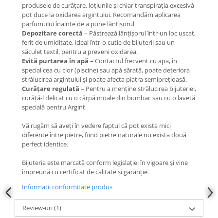
produsele de curățare, loțiunile și chiar transpirația excesivă
COLIERE
pot duce la oxidarea argintului. Recomandăm aplicarea
parfumului înainte de a pune lănțișorul.
Coliere cu mărgele colorate și
Depozitare corectă
– Păstrează lănțișorul într-un loc uscat,
Argint
ferit de umiditate, ideal într-o cutie de bijuterii sau un
Coliere cu pietre semiprețioase
săculeț textil, pentru a preveni oxidarea.
Evită purtarea în apă
– Contactul frecvent cu apa, în
special cea cu clor (piscine) sau apă sărată, poate deteriora
strălucirea argintului și poate afecta piatra semiprețioasă.
Curățare regulată
– Pentru a menține strălucirea bijuteriei,
curăță-l delicat cu o cârpă moale din bumbac sau cu o lavetă
specială pentru Argint.
Vă rugăm să aveți în vedere faptul că pot exista mici
diferente între pietre, fiind pietre naturale nu exista două
perfect identice.
Bijuteria este marcată conform legislației în vigoare și vine
împreună cu certificat de calitate și garanție.
Informatii conformitate produs
Review-uri
(1)