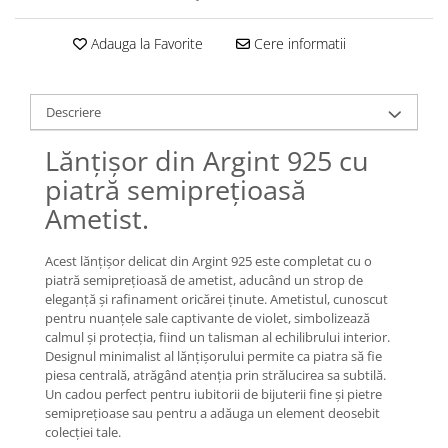
Lănțișoare cu Soare
Lănțișoare cu Semilună
Adauga la Favorite
Cere informatii
Lănțișoare cu Zodii
Lănțișoare cu Animale
Lănțișoare cu Molecule
Descriere
Lănțișoare cu Pietre Naturale
Lănțișor din Argint 925 cu
Lănțișoare Argint Diverse
piatră semiprețioasă
COLIERE CU PERLE
Ametist.
Coliere cu Perle Naturale
Coliere cu Perle Preciosa
Acest lănțișor delicat din Argint 925 este completat cu o
COLIERE ȘNUR REGLABIL
piatră semiprețioasă de ametist, aducând un strop de
eleganță și rafinament oricărei ținute. Ametistul, cunoscut
Coliere cu Inimioare
pentru nuanțele sale captivante de violet, simbolizează
Coliere cu Cruce
calmul și protecția, fiind un talisman al echilibrului interior.
Coliere cu Stea
Designul minimalist al lănțișorului permite ca piatra să fie
piesa centrală, atrăgând atenția prin strălucirea sa subtilă.
Coliere cu Soare
Un cadou perfect pentru iubitorii de bijuterii fine și pietre
Coliere cu Semilună
semiprețioase sau pentru a adăuga un element deosebit
Coliere cu Zodii
colecției tale.