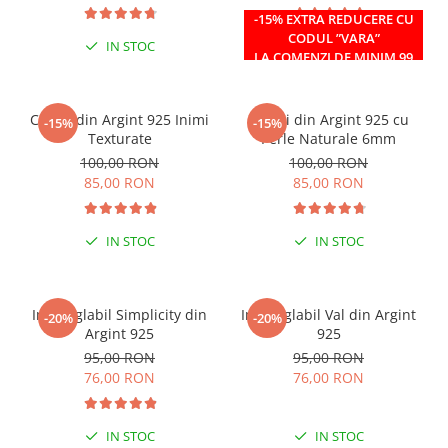
-15% EXTRA REDUCERE CU
CODUL ”VARA”
IN STOC
IN STOC
LA COMENZI DE MINIM 99
RON
Cercei din Argint 925 Inimi
Cercei din Argint 925 cu
-15%
-15%
Texturate
Perle Naturale 6mm
100,00 RON
100,00 RON
85,00 RON
85,00 RON
IN STOC
IN STOC
Inel reglabil Simplicity din
Inel reglabil Val din Argint
-20%
-20%
Argint 925
925
95,00 RON
95,00 RON
76,00 RON
76,00 RON
IN STOC
IN STOC