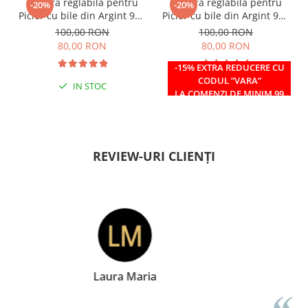
Bratara reglabila pentru
Bratara reglabila pentru
-20%
-20%
Picior cu bile din Argint 925
Picior cu bile din Argint 925
si margele Miyuki rosii
si margele Miyuki verzi
100,00 RON
100,00 RON
80,00 RON
80,00 RON
-15% EXTRA REDUCERE CU
CODUL ”VARA”
IN STOC
IN STOC
LA COMENZI DE MINIM 99
RON
REVIEW-URI CLIENȚI
Doina Georgescu