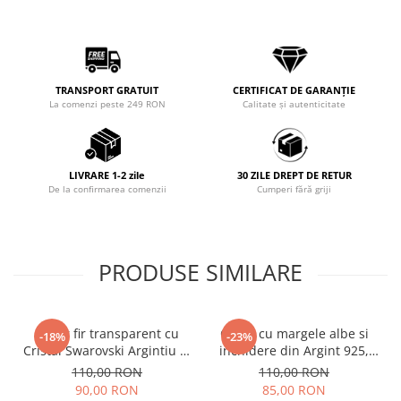
TRANSPORT GRATUIT
CERTIFICAT DE GARANȚIE
La comenzi peste 249 RON
Calitate și autenticitate
LIVRARE 1-2 zile
30 ZILE DREPT DE RETUR
De la confirmarea comenzii
Cumperi fără griji
PRODUSE SIMILARE
Colier fir transparent cu
Colier cu margele albe si
-18%
-23%
Cristal Swarovski Argintiu in
inchidere din Argint 925,
Caseta din Argint 925
reglabil 38-41 cm
110,00 RON
110,00 RON
90,00 RON
85,00 RON