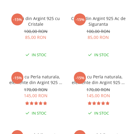
Cercei din Argint 925 cu
Cercei din Argint 925 Ac de
-15%
-15%
Cristale
Siguranta
100,00 RON
100,00 RON
85,00 RON
85,00 RON
IN STOC
IN STOC
Colier cu Perla naturala,
Colier cu Perla naturala,
-15%
-15%
elemente din Argint 925 si
elemente din Argint 925 si
margele Miyuki, multicolor
margele Miyuki, verde/kiwi
170,00 RON
170,00 RON
145,00 RON
145,00 RON
IN STOC
IN STOC