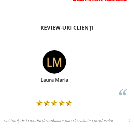
LA COMENZI DE MINIM 99
RON
REVIEW-URI CLIENȚI
Doina Georgescu
 produselor.
Totul la superlativ! Produsul, fix descrierea, ambalaj, livrar
Mulțumesc.