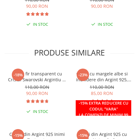
90,00 RON
90,00 RON
IN STOC
IN STOC
PRODUSE SIMILARE
Colier fir transparent cu
Colier cu margele albe si
-18%
-23%
Cristal Swarovski Argintiu in
inchidere din Argint 925,
Caseta din Argint 925
reglabil 38-41 cm
110,00 RON
110,00 RON
90,00 RON
85,00 RON
-15% EXTRA REDUCERE CU
CODUL ”VARA”
IN STOC
IN STOC
LA COMENZI DE MINIM 99
RON
Cercei din Argint 925 Inimi
Cercei din Argint 925 cu
-15%
-15%