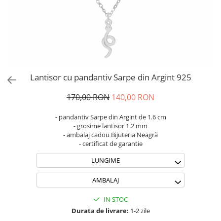
Brățări din Argint cu pietre
Coliere Transparente cu Cruce
semiprețioase
Coliere Transparente cu Stea
Brățări elastice cu pietre
Coliere Transparente cu Soare
semiprețioase
Coliere Transparente cu Semilună
LĂNȚIȘOARE ARGINT
Coliere Transparente cu Zodii
Coliere Transparente cu Perle
Lantisor cu pandantiv Sarpe din Argint 925
Coliere Transparente cu Initiale
Coliere Transparente cu Flori
170,00 RON
140,00 RON
Coliere Transparente cu Animale
- pandantiv Sarpe din Argint de 1.6 cm
Coliere Transparente cu Molecule
- grosime lantisor 1.2 mm
Coliere Transparente cu Pietre
- ambalaj cadou Bijuteria Neagră
- certificat de garantie
Naturale
Coliere Transparente Diverse
LUNGIME
LĂNȚIȘOARE ARGINT
AMBALAJ
Lănțișoare cu Inimioare
Lănțișoare cu Cruce
IN STOC
Lănțișoare cu Stea
Durata de livrare:
1-2 zile