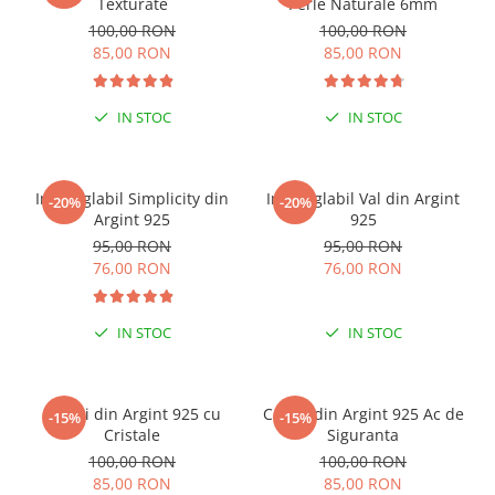
Texturate
Perle Naturale 6mm
100,00 RON
100,00 RON
85,00 RON
85,00 RON
IN STOC
IN STOC
Inel reglabil Simplicity din
Inel reglabil Val din Argint
-20%
-20%
Argint 925
925
95,00 RON
95,00 RON
76,00 RON
76,00 RON
IN STOC
IN STOC
Cercei din Argint 925 cu
Cercei din Argint 925 Ac de
-15%
-15%
Cristale
Siguranta
100,00 RON
100,00 RON
85,00 RON
85,00 RON