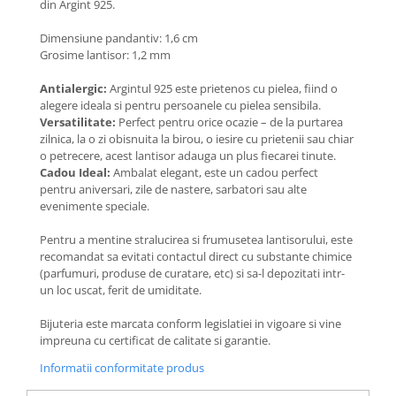
din Argint 925.
Coliere cu Flori
Coliere cu Animale
Dimensiune pandantiv: 1,6 cm
Coliere cu Molecule
Grosime lantisor: 1,2 mm
Coliere Diverse
Antialergic:
Argintul 925 este prietenos cu pielea, fiind o
BRĂȚĂRI
alegere ideala si pentru persoanele cu pielea sensibila.
Versatilitate:
Perfect pentru orice ocazie – de la purtarea
BRĂȚĂRI CU ȘNUR REGLABIL
zilnica, la o zi obisnuita la birou, o iesire cu prietenii sau chiar
Brățări din Aur cu șnur reglabil
o petrecere, acest lantisor adauga un plus fiecarei tinute.
Cadou Ideal:
Ambalat elegant, este un cadou perfect
Brățări din Argint cu șnur reglabil
pentru aniversari, zile de nastere, sarbatori sau alte
BRĂȚĂRI CU PIETRE SEMIPREȚIOASE
evenimente speciale.
Brățări din Aur cu pietre
semiprețioase
Pentru a mentine stralucirea si frumusetea lantisorului, este
recomandat sa evitati contactul direct cu substante chimice
Brățări din Argint cu pietre
(parfumuri, produse de curatare, etc) si sa-l depozitati intr-
semiprețioase
un loc uscat, ferit de umiditate.
Brățări elastice cu pietre
semiprețioase
Bijuteria este marcata conform legislatiei in vigoare si vine
impreuna cu certificat de calitate si garantie.
BRĂȚĂRI DE PICIOR
Informatii conformitate produs
Brățări de picior din Aur
Brățări de picior din Argint