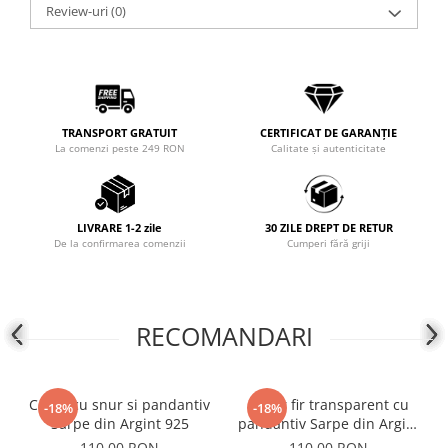
Review-uri
(0)
COLIERE
Coliere cu mărgele colorate și
Argint
Coliere cu pietre semiprețioase
TRANSPORT GRATUIT
CERTIFICAT DE GARANȚIE
La comenzi peste 249 RON
Calitate și autenticitate
LIVRARE 1-2 zile
30 ZILE DREPT DE RETUR
De la confirmarea comenzii
Cumperi fără griji
RECOMANDARI
Colier cu snur si pandantiv
Colier fir transparent cu
-18%
-18%
Sarpe din Argint 925
pandantiv Sarpe din Argint
925
110,00 RON
110,00 RON