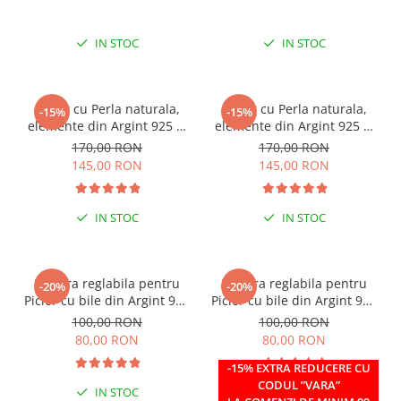
IN STOC
IN STOC
Colier cu Perla naturala,
Colier cu Perla naturala,
-15%
-15%
elemente din Argint 925 si
elemente din Argint 925 si
margele Miyuki, multicolor
margele Miyuki, verde/kiwi
170,00 RON
170,00 RON
145,00 RON
145,00 RON
IN STOC
IN STOC
Bratara reglabila pentru
Bratara reglabila pentru
-20%
-20%
Picior cu bile din Argint 925
Picior cu bile din Argint 925
si margele Miyuki rosii
si margele Miyuki verzi
100,00 RON
100,00 RON
80,00 RON
80,00 RON
-15% EXTRA REDUCERE CU
CODUL ”VARA”
IN STOC
IN STOC