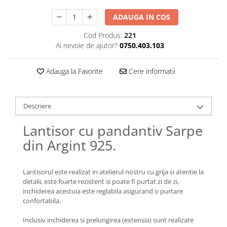
Lănțișoare cu Soare
Lănțișoare cu Semilună
ADAUGA IN COS
Lănțișoare cu Zodii
Cod Produs:
221
Lănțișoare cu Animale
Ai nevoie de ajutor?
0750.403.103
Lănțișoare cu Molecule
Lănțișoare cu Pietre Naturale
Adauga la Favorite
Cere informatii
Lănțișoare Argint Diverse
COLIERE CU PERLE
Descriere
Coliere cu Perle Naturale
Coliere cu Perle Preciosa
Lantisor cu pandantiv Sarpe
COLIERE ȘNUR REGLABIL
din Argint 925.
Coliere cu Inimioare
Coliere cu Cruce
Lantisorul este realizat in atelierul nostru cu grija si atentie la
Coliere cu Stea
detalii, este foarte rezistent si poate fi purtat zi de zi,
inchiderea acestuia este reglabila asigurand o purtare
Coliere cu Soare
confortabila.
Coliere cu Semilună
Coliere cu Zodii
Inclusiv inchiderea si prelungirea (extensia) sunt realizate