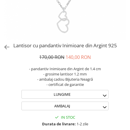
Brățări din Argint cu pietre
Coliere Transparente cu Stea
semiprețioase
Coliere Transparente cu Soare
Brățări elastice cu pietre
Coliere Transparente cu Semilună
semiprețioase
Coliere Transparente cu Zodii
LĂNȚIȘOARE ARGINT
Coliere Transparente cu Perle
Coliere Transparente cu Initiale
Lantisor cu pandantiv Inimioare din Argint 925
Coliere Transparente cu Flori
Coliere Transparente cu Animale
170,00 RON
140,00 RON
Coliere Transparente cu Molecule
- pandantiv Inimioare din Argint de 1.4 cm
Coliere Transparente cu Pietre
- grosime lantisor 1.2 mm
Naturale
- ambalaj cadou Bijuteria Neagră
- certificat de garantie
Coliere Transparente Diverse
LĂNȚIȘOARE ARGINT
LUNGIME
Lănțișoare cu Inimioare
AMBALAJ
Lănțișoare cu Cruce
Lănțișoare cu Stea
IN STOC
Lănțișoare cu Soare
Durata de livrare:
1-2 zile