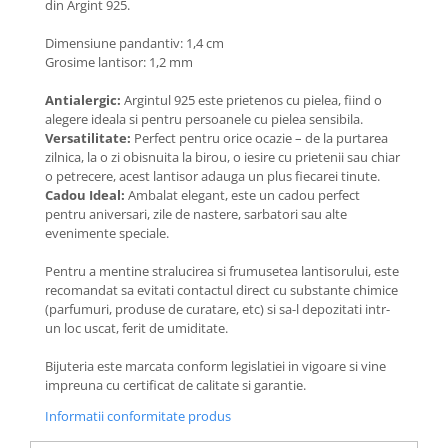
din Argint 925.
Coliere cu Animale
Coliere cu Molecule
Dimensiune pandantiv: 1,4 cm
Coliere Diverse
Grosime lantisor: 1,2 mm
BRĂȚĂRI
Antialergic:
Argintul 925 este prietenos cu pielea, fiind o
BRĂȚĂRI CU ȘNUR REGLABIL
alegere ideala si pentru persoanele cu pielea sensibila.
Versatilitate:
Perfect pentru orice ocazie – de la purtarea
Brățări din Aur cu șnur reglabil
zilnica, la o zi obisnuita la birou, o iesire cu prietenii sau chiar
Brățări din Argint cu șnur reglabil
o petrecere, acest lantisor adauga un plus fiecarei tinute.
Cadou Ideal:
Ambalat elegant, este un cadou perfect
BRĂȚĂRI CU PIETRE SEMIPREȚIOASE
pentru aniversari, zile de nastere, sarbatori sau alte
Brățări din Aur cu pietre
evenimente speciale.
semiprețioase
Brățări din Argint cu pietre
Pentru a mentine stralucirea si frumusetea lantisorului, este
semiprețioase
recomandat sa evitati contactul direct cu substante chimice
(parfumuri, produse de curatare, etc) si sa-l depozitati intr-
Brățări elastice cu pietre
un loc uscat, ferit de umiditate.
semiprețioase
BRĂȚĂRI DE PICIOR
Bijuteria este marcata conform legislatiei in vigoare si vine
impreuna cu certificat de calitate si garantie.
Brățări de picior din Aur
Informatii conformitate produs
Brățări de picior din Argint
COLIERE