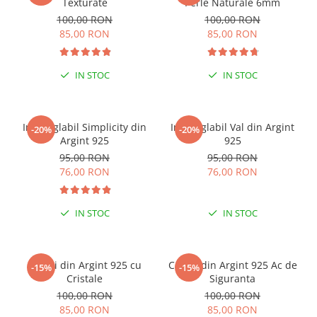
Texturate
Perle Naturale 6mm
100,00 RON
100,00 RON
85,00 RON
85,00 RON
IN STOC
IN STOC
Inel reglabil Simplicity din
Inel reglabil Val din Argint
-20%
-20%
Argint 925
925
95,00 RON
95,00 RON
76,00 RON
76,00 RON
IN STOC
IN STOC
Cercei din Argint 925 cu
Cercei din Argint 925 Ac de
-15%
-15%
Cristale
Siguranta
100,00 RON
100,00 RON
85,00 RON
85,00 RON