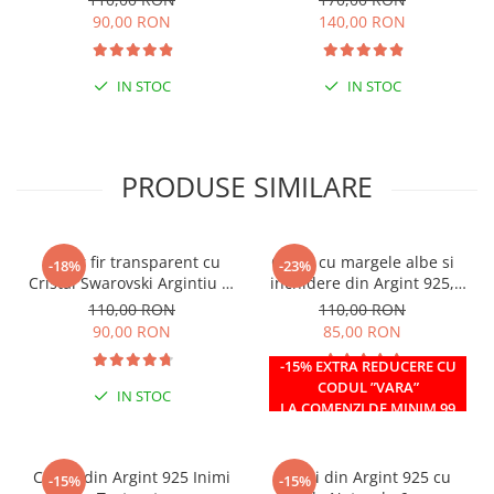
90,00 RON
140,00 RON
IN STOC
IN STOC
PRODUSE SIMILARE
Colier fir transparent cu
Colier cu margele albe si
-18%
-23%
Cristal Swarovski Argintiu in
inchidere din Argint 925,
Caseta din Argint 925
reglabil 38-41 cm
110,00 RON
110,00 RON
90,00 RON
85,00 RON
-15% EXTRA REDUCERE CU
CODUL ”VARA”
IN STOC
IN STOC
LA COMENZI DE MINIM 99
RON
Cercei din Argint 925 Inimi
Cercei din Argint 925 cu
-15%
-15%