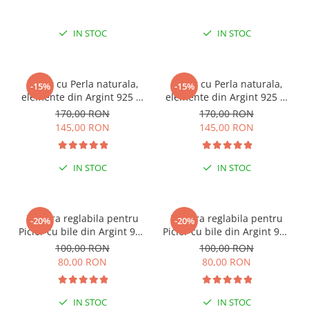
IN STOC
IN STOC
Colier cu Perla naturala,
Colier cu Perla naturala,
-15%
-15%
elemente din Argint 925 si
elemente din Argint 925 si
margele Miyuki, multicolor
margele Miyuki, verde/kiwi
170,00 RON
170,00 RON
145,00 RON
145,00 RON
IN STOC
IN STOC
ESENȚIAL VARA ACEASTA
ESENȚIAL VARA ACEASTA
Bratara reglabila pentru
Bratara reglabila pentru
-20%
-20%
Picior cu bile din Argint 925
Picior cu bile din Argint 925
si margele Miyuki rosii
si margele Miyuki verzi
100,00 RON
100,00 RON
80,00 RON
80,00 RON
IN STOC
IN STOC