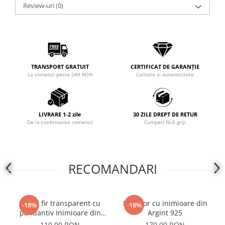
Review-uri
(0)
Coliere cu mărgele colorate și
Argint
Coliere cu pietre semiprețioase
TRANSPORT GRATUIT
CERTIFICAT DE GARANȚIE
La comenzi peste 249 RON
Calitate și autenticitate
LIVRARE 1-2 zile
30 ZILE DREPT DE RETUR
De la confirmarea comenzii
Cumperi fără griji
RECOMANDARI
Colier fir transparent cu
Lantisor cu inimioare din
-18%
-18%
pandantiv Inimioare din
Argint 925
Argint 925
110,00 RON
170,00 RON