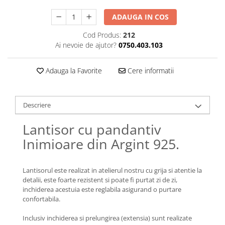
Lănțișoare cu Semilună
Lănțișoare cu Zodii
ADAUGA IN COS
Lănțișoare cu Animale
Cod Produs:
212
Lănțișoare cu Molecule
Ai nevoie de ajutor?
0750.403.103
Lănțișoare cu Pietre Naturale
Lănțișoare Argint Diverse
Adauga la Favorite
Cere informatii
COLIERE CU PERLE
Coliere cu Perle Naturale
Descriere
Coliere cu Perle Preciosa
COLIERE ȘNUR REGLABIL
Lantisor cu pandantiv
Coliere cu Inimioare
Inimioare din Argint 925.
Coliere cu Cruce
Coliere cu Stea
Lantisorul este realizat in atelierul nostru cu grija si atentie la
Coliere cu Soare
detalii, este foarte rezistent si poate fi purtat zi de zi,
inchiderea acestuia este reglabila asigurand o purtare
Coliere cu Semilună
confortabila.
Coliere cu Zodii
Coliere cu Flori
Inclusiv inchiderea si prelungirea (extensia) sunt realizate