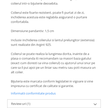
Coliere cu Animale
colierul intr-o bijuterie deosebita.
Coliere cu Molecule
Colierul este foarte rezistent, poate fi purtat zi de zi,
Coliere Diverse
inchiderea acestuia este reglabila asigurand o purtare
BRĂȚĂRI
confortabila.
BRĂȚĂRI CU ȘNUR REGLABIL
Dimensiune pandantiv: 1,5 cm
Brățări din Aur cu șnur reglabil
Inclusiv inchiderea colierului si lantul prelungitor (extensia)
Brățări din Argint cu șnur reglabil
sunt realizate din Argint 925.
BRĂȚĂRI CU PIETRE SEMIPREȚIOASE
Brățări din Aur cu pietre
Colierul se poate realiza la lungimea dorita, inainte de a
semiprețioase
plasa o comanda iti recomandam sa masori baza gatului
(exact cum doresti sa vina colierul) cu ajutorul unui snur pe
Brățări din Argint cu pietre
care sa il pui apoi pe un liniar sau metru sau poti masura un
semiprețioase
alt colier.
Brățări elastice cu pietre
semiprețioase
Bijuteria este marcata conform legislatiei in vigoare si vine
impreuna cu certificat de calitate si garantie.
BRĂȚĂRI DE PICIOR
Informatii conformitate produs
Brățări de picior din Aur
Brățări de picior din Argint
Review-uri
(1)
COLIERE