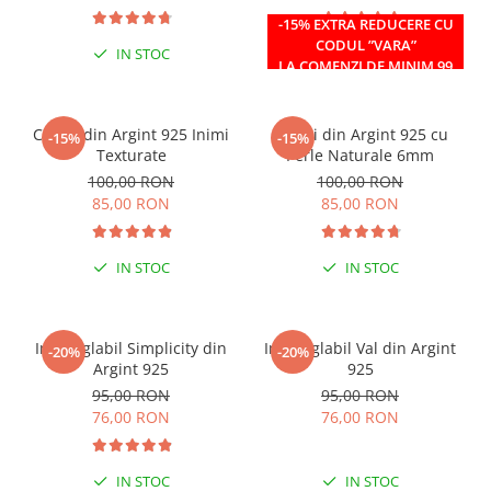
-15% EXTRA REDUCERE CU
CODUL ”VARA”
IN STOC
IN STOC
LA COMENZI DE MINIM 99
RON
Cercei din Argint 925 Inimi
Cercei din Argint 925 cu
-15%
-15%
Texturate
Perle Naturale 6mm
100,00 RON
100,00 RON
85,00 RON
85,00 RON
IN STOC
IN STOC
Inel reglabil Simplicity din
Inel reglabil Val din Argint
-20%
-20%
Argint 925
925
95,00 RON
95,00 RON
76,00 RON
76,00 RON
IN STOC
IN STOC