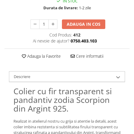
IN STOC
Lănțișoare cu Semilună
Durata de livrare:
1-2 zile
Lănțișoare cu Zodii
Lănțișoare cu Animale
ADAUGA IN COS
Lănțișoare cu Molecule
Lănțișoare cu Pietre Naturale
Cod Produs:
412
Lănțișoare Argint Diverse
Ai nevoie de ajutor?
0750.403.103
COLIERE CU PERLE
Adauga la Favorite
Cere informatii
Coliere cu Perle Naturale
Coliere cu Perle Preciosa
COLIERE ȘNUR REGLABIL
Descriere
Coliere cu Inimioare
Colier cu fir transparent si
Coliere cu Cruce
pandantiv zodia Scorpion
Coliere cu Stea
Coliere cu Soare
din Argint 925.
Coliere cu Semilună
Coliere cu Zodii
Realizat in atelierul nostru cu grija si atentie la detalii, acest
colier imbina rezistenta si subtilitatea firului transparent cu
Coliere cu Flori
stralucirea rafinata a pandantivului din Argint, transformand