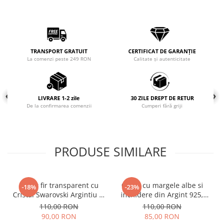
Coliere cu mărgele colorate și
Argint
Coliere cu pietre semiprețioase
TRANSPORT GRATUIT
CERTIFICAT DE GARANȚIE
La comenzi peste 249 RON
Calitate și autenticitate
LIVRARE 1-2 zile
30 ZILE DREPT DE RETUR
De la confirmarea comenzii
Cumperi fără griji
PRODUSE SIMILARE
Colier fir transparent cu
Colier cu margele albe si
-18%
-23%
Cristal Swarovski Argintiu in
inchidere din Argint 925,
Caseta din Argint 925
reglabil 38-41 cm
110,00 RON
110,00 RON
90,00 RON
85,00 RON