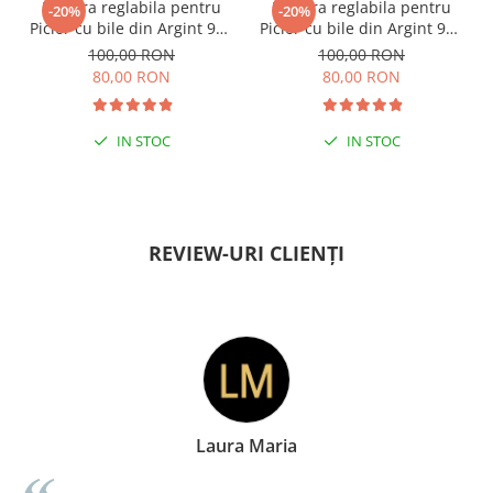
Bratara reglabila pentru
Bratara reglabila pentru
-20%
-20%
Picior cu bile din Argint 925
Picior cu bile din Argint 925
si margele Miyuki rosii
si margele Miyuki verzi
100,00 RON
100,00 RON
80,00 RON
80,00 RON
IN STOC
IN STOC
PENTRU ZILE ÎNSORITE
PENTRU ZILE ÎNSORITE
REVIEW-URI CLIENȚI
Laura Maria
Do