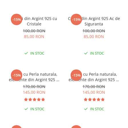
Cercei din Argint 925 cu
Cercei din Argint 925 Ac de
-15%
-15%
Cristale
Siguranta
100,00 RON
100,00 RON
85,00 RON
85,00 RON
IN STOC
IN STOC
Colier cu Perla naturala,
Colier cu Perla naturala,
-15%
-15%
elemente din Argint 925 si
elemente din Argint 925 si
margele Miyuki, multicolor
margele Miyuki, verde/kiwi
170,00 RON
170,00 RON
145,00 RON
145,00 RON
IN STOC
IN STOC
ESENȚIAL VARA ACEASTA
ESENȚIAL VARA ACEASTA