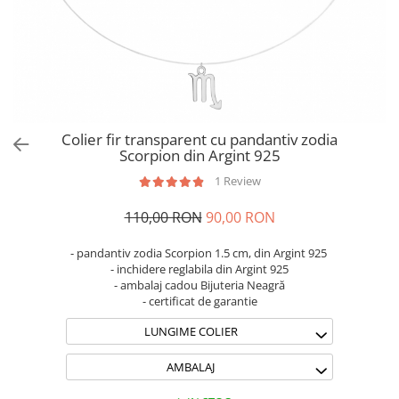
Brățări din Argint cu pietre
Coliere Transparente cu Stea
semiprețioase
Coliere Transparente cu Soare
Brățări elastice cu pietre
Coliere Transparente cu Semilună
semiprețioase
Coliere Transparente cu Zodii
LĂNȚIȘOARE ARGINT
Coliere Transparente cu Perle
Coliere Transparente cu Initiale
Colier fir transparent cu pandantiv zodia
Coliere Transparente cu Flori
Scorpion din Argint 925
Coliere Transparente cu Animale
1 Review
Coliere Transparente cu Molecule
110,00 RON
90,00 RON
Coliere Transparente cu Pietre
Naturale
- pandantiv zodia Scorpion 1.5 cm, din Argint 925
Coliere Transparente Diverse
- inchidere reglabila din Argint 925
LĂNȚIȘOARE ARGINT
- ambalaj cadou Bijuteria Neagră
- certificat de garantie
Lănțișoare cu Inimioare
LUNGIME COLIER
Lănțișoare cu Cruce
Lănțișoare cu Stea
AMBALAJ
Lănțișoare cu Soare