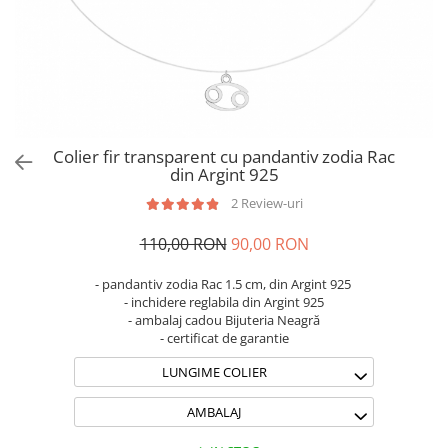
Brățări din Argint cu pietre
Coliere Transparente cu Cruce
semiprețioase
Coliere Transparente cu Stea
Brățări elastice cu pietre
Coliere Transparente cu Soare
semiprețioase
Coliere Transparente cu Semilună
LĂNȚIȘOARE ARGINT
Coliere Transparente cu Zodii
Coliere Transparente cu Perle
Colier fir transparent cu pandantiv zodia Rac
Coliere Transparente cu Initiale
din Argint 925
Coliere Transparente cu Flori
2 Review-uri
Coliere Transparente cu Animale
110,00 RON
90,00 RON
Coliere Transparente cu Molecule
Coliere Transparente cu Pietre
- pandantiv zodia Rac 1.5 cm, din Argint 925
Naturale
- inchidere reglabila din Argint 925
Coliere Transparente Diverse
- ambalaj cadou Bijuteria Neagră
- certificat de garantie
LĂNȚIȘOARE ARGINT
LUNGIME COLIER
Lănțișoare cu Inimioare
Lănțișoare cu Cruce
AMBALAJ
Lănțișoare cu Stea