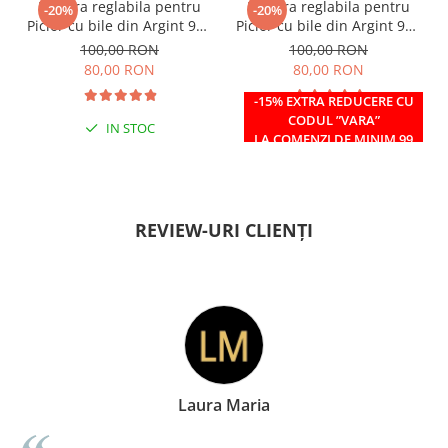
Bratara reglabila pentru
Bratara reglabila pentru
-20%
-20%
Picior cu bile din Argint 925
Picior cu bile din Argint 925
si margele Miyuki rosii
si margele Miyuki verzi
100,00 RON
100,00 RON
80,00 RON
80,00 RON
-15% EXTRA REDUCERE CU
CODUL ”VARA”
IN STOC
IN STOC
LA COMENZI DE MINIM 99
RON
REVIEW-URI CLIENȚI
Laura Maria
Doin