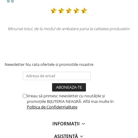
ul de ambalare pana la calitatea produselor.
Totul la superlativ! Produs
M
Newsletter
Nu rata ofertele si promotiile noastre
Vreau să primesc newsletter cu noutățile și
promoțiile BIJUTERIA NEAGRĂ. Află mai multe în
Politica de Confidențialitate
INFORMAȚII
ASISTENȚĂ