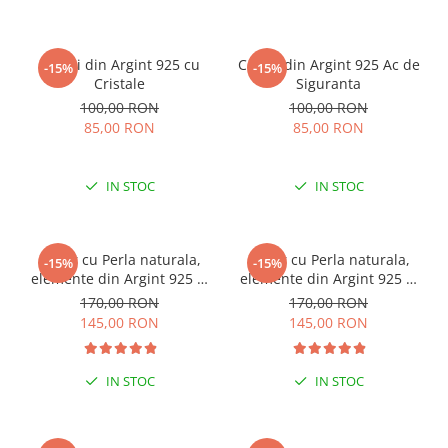
Cercei din Argint 925 cu
Cercei din Argint 925 Ac de
-15%
-15%
Cristale
Siguranta
100,00 RON
100,00 RON
85,00 RON
85,00 RON
IN STOC
IN STOC
Colier cu Perla naturala,
Colier cu Perla naturala,
-15%
-15%
elemente din Argint 925 si
elemente din Argint 925 si
margele Miyuki, multicolor
margele Miyuki, verde/kiwi
170,00 RON
170,00 RON
145,00 RON
145,00 RON
IN STOC
IN STOC