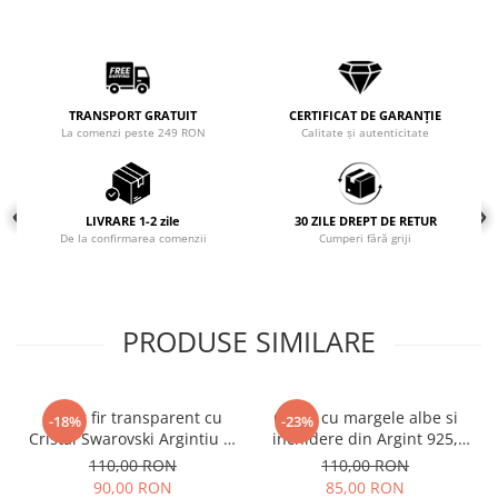
COLIERE
Coliere cu mărgele colorate și
Argint
Coliere cu pietre semiprețioase
TRANSPORT GRATUIT
CERTIFICAT DE GARANȚIE
La comenzi peste 249 RON
Calitate și autenticitate
LIVRARE 1-2 zile
30 ZILE DREPT DE RETUR
De la confirmarea comenzii
Cumperi fără griji
PRODUSE SIMILARE
Colier fir transparent cu
Colier cu margele albe si
-18%
-23%
Cristal Swarovski Argintiu in
inchidere din Argint 925,
Caseta din Argint 925
reglabil 38-41 cm
110,00 RON
110,00 RON
90,00 RON
85,00 RON