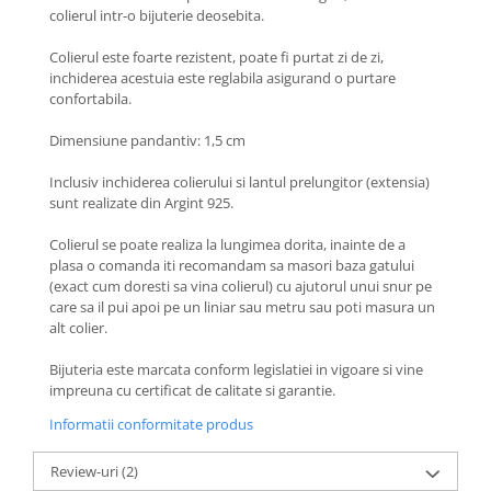
Coliere cu Flori
colierul intr-o bijuterie deosebita.
Coliere cu Animale
Colierul este foarte rezistent, poate fi purtat zi de zi,
Coliere cu Molecule
inchiderea acestuia este reglabila asigurand o purtare
Coliere Diverse
confortabila.
BRĂȚĂRI
Dimensiune pandantiv: 1,5 cm
BRĂȚĂRI CU ȘNUR REGLABIL
Inclusiv inchiderea colierului si lantul prelungitor (extensia)
Brățări din Aur cu șnur reglabil
sunt realizate din Argint 925.
Brățări din Argint cu șnur reglabil
BRĂȚĂRI CU PIETRE SEMIPREȚIOASE
Colierul se poate realiza la lungimea dorita, inainte de a
plasa o comanda iti recomandam sa masori baza gatului
Brățări din Aur cu pietre
(exact cum doresti sa vina colierul) cu ajutorul unui snur pe
semiprețioase
care sa il pui apoi pe un liniar sau metru sau poti masura un
Brățări din Argint cu pietre
alt colier.
semiprețioase
Bijuteria este marcata conform legislatiei in vigoare si vine
Brățări elastice cu pietre
impreuna cu certificat de calitate si garantie.
semiprețioase
BRĂȚĂRI DE PICIOR
Informatii conformitate produs
Brățări de picior din Aur
Review-uri
(2)
Brățări de picior din Argint