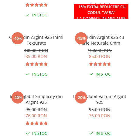
-15% EXTRA REDUCERE CU
CODUL ”VARA”
IN STOC
IN STOC
LA COMENZI DE MINIM 99
RON
Cercei din Argint 925 Inimi
Cercei din Argint 925 cu
-15%
-15%
Texturate
Perle Naturale 6mm
100,00 RON
100,00 RON
85,00 RON
85,00 RON
IN STOC
IN STOC
Inel reglabil Simplicity din
Inel reglabil Val din Argint
-20%
-20%
Argint 925
925
95,00 RON
95,00 RON
76,00 RON
76,00 RON
IN STOC
IN STOC