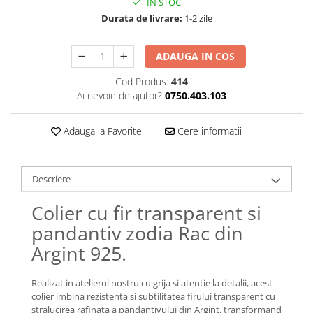
IN STOC
Lănțișoare cu Soare
Durata de livrare:
1-2 zile
Lănțișoare cu Semilună
Lănțișoare cu Zodii
ADAUGA IN COS
Lănțișoare cu Animale
Lănțișoare cu Molecule
Cod Produs:
414
Lănțișoare cu Pietre Naturale
Ai nevoie de ajutor?
0750.403.103
Lănțișoare Argint Diverse
COLIERE CU PERLE
Adauga la Favorite
Cere informatii
Coliere cu Perle Naturale
Coliere cu Perle Preciosa
Descriere
COLIERE ȘNUR REGLABIL
Colier cu fir transparent si
Coliere cu Inimioare
pandantiv zodia Rac din
Coliere cu Cruce
Coliere cu Stea
Argint 925.
Coliere cu Soare
Coliere cu Semilună
Realizat in atelierul nostru cu grija si atentie la detalii, acest
colier imbina rezistenta si subtilitatea firului transparent cu
Coliere cu Zodii
stralucirea rafinata a pandantivului din Argint, transformand