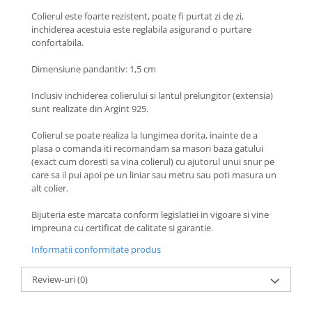
Coliere cu Animale
Colierul este foarte rezistent, poate fi purtat zi de zi,
Coliere cu Molecule
inchiderea acestuia este reglabila asigurand o purtare
Coliere Diverse
confortabila.
BRĂȚĂRI
Dimensiune pandantiv: 1,5 cm
BRĂȚĂRI CU ȘNUR REGLABIL
Inclusiv inchiderea colierului si lantul prelungitor (extensia)
Brățări din Aur cu șnur reglabil
sunt realizate din Argint 925.
Brățări din Argint cu șnur reglabil
Colierul se poate realiza la lungimea dorita, inainte de a
BRĂȚĂRI CU PIETRE SEMIPREȚIOASE
plasa o comanda iti recomandam sa masori baza gatului
Brățări din Aur cu pietre
(exact cum doresti sa vina colierul) cu ajutorul unui snur pe
semiprețioase
care sa il pui apoi pe un liniar sau metru sau poti masura un
Brățări din Argint cu pietre
alt colier.
semiprețioase
Bijuteria este marcata conform legislatiei in vigoare si vine
Brățări elastice cu pietre
impreuna cu certificat de calitate si garantie.
semiprețioase
Informatii conformitate produs
BRĂȚĂRI DE PICIOR
Brățări de picior din Aur
Review-uri
(0)
Brățări de picior din Argint
COLIERE