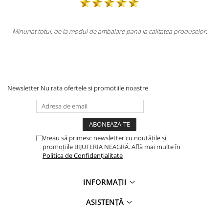
 de la modul de ambalare pana la calitatea produselor.
Totul la superla
Newsletter
Nu rata ofertele si promotiile noastre
Vreau să primesc newsletter cu noutățile și
promoțiile BIJUTERIA NEAGRĂ. Află mai multe în
Politica de Confidențialitate
INFORMAȚII
ASISTENȚĂ