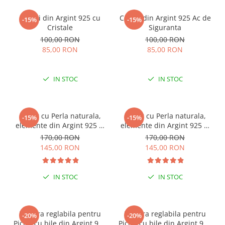
Cercei din Argint 925 cu
Cercei din Argint 925 Ac de
-15%
-15%
Cristale
Siguranta
100,00 RON
100,00 RON
85,00 RON
85,00 RON
IN STOC
IN STOC
Colier cu Perla naturala,
Colier cu Perla naturala,
-15%
-15%
elemente din Argint 925 si
elemente din Argint 925 si
margele Miyuki, multicolor
margele Miyuki, verde/kiwi
170,00 RON
170,00 RON
145,00 RON
145,00 RON
IN STOC
IN STOC
ESENȚIAL VARA ACEASTA
ESENȚIAL VARA ACEASTA
Bratara reglabila pentru
Bratara reglabila pentru
-20%
-20%
Picior cu bile din Argint 925
Picior cu bile din Argint 925