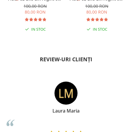
si margele Miyuki rosii
si margele Miyuki verzi
100,00 RON
100,00 RON
80,00 RON
80,00 RON
IN STOC
IN STOC
PENTRU ZILE ÎNSORITE
PENTRU ZILE ÎNSORITE
REVIEW-URI CLIENȚI
Laura Maria