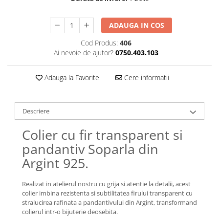
Lănțișoare cu Semilună
Lănțișoare cu Zodii
ADAUGA IN COS
Lănțișoare cu Animale
Lănțișoare cu Molecule
Cod Produs:
406
Ai nevoie de ajutor?
0750.403.103
Lănțișoare cu Pietre Naturale
Lănțișoare Argint Diverse
Adauga la Favorite
Cere informatii
COLIERE CU PERLE
Coliere cu Perle Naturale
Coliere cu Perle Preciosa
Descriere
COLIERE ȘNUR REGLABIL
Colier cu fir transparent si
Coliere cu Inimioare
pandantiv Soparla din
Coliere cu Cruce
Argint 925.
Coliere cu Stea
Coliere cu Soare
Realizat in atelierul nostru cu grija si atentie la detalii, acest
Coliere cu Semilună
colier imbina rezistenta si subtilitatea firului transparent cu
Coliere cu Zodii
stralucirea rafinata a pandantivului din Argint, transformand
Coliere cu Flori
colierul intr-o bijuterie deosebita.