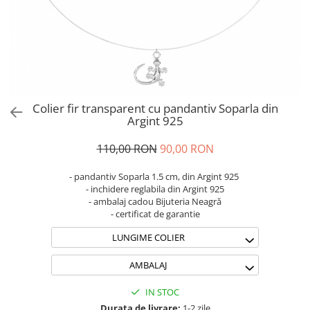
Brățări din Argint cu pietre
Coliere Transparente cu Stea
semiprețioase
Coliere Transparente cu Soare
Brățări elastice cu pietre
Coliere Transparente cu Semilună
semiprețioase
Coliere Transparente cu Zodii
LĂNȚIȘOARE ARGINT
Coliere Transparente cu Perle
Coliere Transparente cu Initiale
Colier fir transparent cu pandantiv Soparla din
Coliere Transparente cu Flori
Argint 925
Coliere Transparente cu Animale
110,00 RON
90,00 RON
Coliere Transparente cu Molecule
Coliere Transparente cu Pietre
- pandantiv Soparla 1.5 cm, din Argint 925
Naturale
- inchidere reglabila din Argint 925
- ambalaj cadou Bijuteria Neagră
Coliere Transparente Diverse
- certificat de garantie
LĂNȚIȘOARE ARGINT
LUNGIME COLIER
Lănțișoare cu Inimioare
Lănțișoare cu Cruce
AMBALAJ
Lănțișoare cu Stea
IN STOC
Lănțișoare cu Soare
Durata de livrare:
1-2 zile