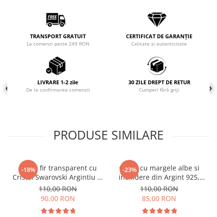
Coliere cu mărgele colorate și
Argint
Coliere cu pietre semiprețioase
TRANSPORT GRATUIT
CERTIFICAT DE GARANȚIE
La comenzi peste 249 RON
Calitate și autenticitate
LIVRARE 1-2 zile
30 ZILE DREPT DE RETUR
De la confirmarea comenzii
Cumperi fără griji
PRODUSE SIMILARE
Colier fir transparent cu
Colier cu margele albe si
-18%
-23%
Cristal Swarovski Argintiu in
inchidere din Argint 925,
Caseta din Argint 925
reglabil 38-41 cm
110,00 RON
110,00 RON
90,00 RON
85,00 RON