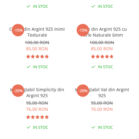
IN STOC
IN STOC
ESENȚIAL VARA ACEASTA
Cercei din Argint 925 Inimi
Cercei din Argint 925 cu
-15%
-15%
Texturate
Perle Naturale 6mm
100,00 RON
100,00 RON
85,00 RON
85,00 RON
IN STOC
IN STOC
Inel reglabil Simplicity din
Inel reglabil Val din Argint
-20%
-20%
Argint 925
925
95,00 RON
95,00 RON
76,00 RON
76,00 RON
IN STOC
IN STOC