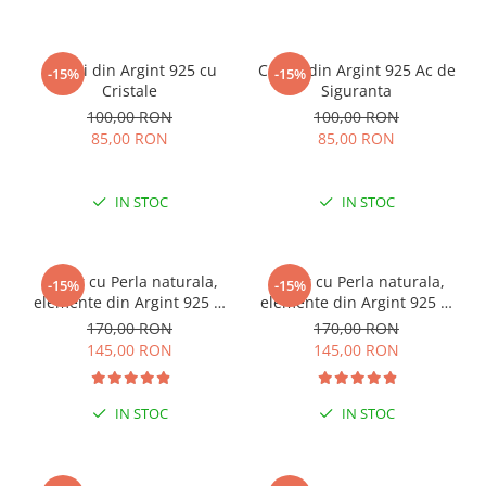
Cercei din Argint 925 cu
Cercei din Argint 925 Ac de
-15%
-15%
Cristale
Siguranta
100,00 RON
100,00 RON
85,00 RON
85,00 RON
IN STOC
IN STOC
Colier cu Perla naturala,
Colier cu Perla naturala,
-15%
-15%
elemente din Argint 925 si
elemente din Argint 925 si
margele Miyuki, multicolor
margele Miyuki, verde/kiwi
170,00 RON
170,00 RON
145,00 RON
145,00 RON
IN STOC
IN STOC