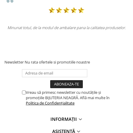
ul, de la modul de ambalare pana la calitatea produselor.
Totul la supe
Newsletter
Nu rata ofertele si promotiile noastre
Vreau să primesc newsletter cu noutățile și
promoțiile BIJUTERIA NEAGRĂ. Află mai multe în
Politica de Confidențialitate
INFORMAȚII
ASISTENȚĂ