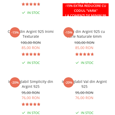
-15% EXTRA REDUCERE CU
CODUL ”VARA”
IN STOC
IN STOC
LA COMENZI DE MINIM 99
RON
Cercei din Argint 925 Inimi
Cercei din Argint 925 cu
-15%
-15%
Texturate
Perle Naturale 6mm
100,00 RON
100,00 RON
85,00 RON
85,00 RON
IN STOC
IN STOC
Inel reglabil Simplicity din
Inel reglabil Val din Argint
-20%
-20%
Argint 925
925
95,00 RON
95,00 RON
76,00 RON
76,00 RON
IN STOC
IN STOC