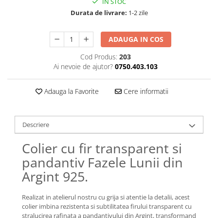
IN STOC
Lănțișoare cu Soare
Durata de livrare:
1-2 zile
Lănțișoare cu Semilună
Lănțișoare cu Zodii
ADAUGA IN COS
Lănțișoare cu Animale
Lănțișoare cu Molecule
Cod Produs:
203
Lănțișoare cu Pietre Naturale
Ai nevoie de ajutor?
0750.403.103
Lănțișoare Argint Diverse
COLIERE CU PERLE
Adauga la Favorite
Cere informatii
Coliere cu Perle Naturale
Coliere cu Perle Preciosa
Descriere
COLIERE ȘNUR REGLABIL
Colier cu fir transparent si
Coliere cu Inimioare
pandantiv Fazele Lunii din
Coliere cu Cruce
Coliere cu Stea
Argint 925.
Coliere cu Soare
Coliere cu Semilună
Realizat in atelierul nostru cu grija si atentie la detalii, acest
colier imbina rezistenta si subtilitatea firului transparent cu
Coliere cu Zodii
stralucirea rafinata a pandantivului din Argint, transformand