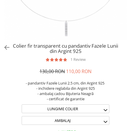
Brățări din Argint cu pietre
Coliere Transparente cu Cruce
semiprețioase
Coliere Transparente cu Stea
Brățări elastice cu pietre
Coliere Transparente cu Soare
semiprețioase
Coliere Transparente cu Semilună
LĂNȚIȘOARE ARGINT
Coliere Transparente cu Zodii
Coliere Transparente cu Perle
Colier fir transparent cu pandantiv Fazele Lunii
Coliere Transparente cu Initiale
din Argint 925
Coliere Transparente cu Flori
1 Review
Coliere Transparente cu Animale
130,00 RON
110,00 RON
Coliere Transparente cu Molecule
Coliere Transparente cu Pietre
- pandantiv Fazele Lunii 2.5 cm, din Argint 925
Naturale
- inchidere reglabila din Argint 925
Coliere Transparente Diverse
- ambalaj cadou Bijuteria Neagră
- certificat de garantie
LĂNȚIȘOARE ARGINT
LUNGIME COLIER
Lănțișoare cu Inimioare
Lănțișoare cu Cruce
AMBALAJ
Lănțișoare cu Stea