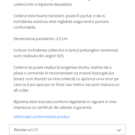
Coliere cu Flori
colierul intr-o bijuterie deosebita.
Coliere cu Animale
Colierul este foarte rezistent, poate fi purtat zi de zi,
Coliere cu Molecule
inchiderea acestuia este reglabila asigurand o purtare
Coliere Diverse
confortabila.
BRĂȚĂRI
Dimensiune pandantiv: 2,5 cm
BRĂȚĂRI CU ȘNUR REGLABIL
Inclusiv inchiderea colierului si lantul prelungitor (extensia)
Brățări din Aur cu șnur reglabil
sunt realizate din Argint 925.
Brățări din Argint cu șnur reglabil
BRĂȚĂRI CU PIETRE SEMIPREȚIOASE
Colierul se poate realiza la lungimea dorita, inainte de a
plasa o comanda iti recomandam sa masori baza gatului
Brățări din Aur cu pietre
(exact cum doresti sa vina colierul) cu ajutorul unui snur pe
semiprețioase
care sa il pui apoi pe un liniar sau metru sau poti masura un
Brățări din Argint cu pietre
alt colier.
semiprețioase
Bijuteria este marcata conform legislatiei in vigoare si vine
Brățări elastice cu pietre
impreuna cu certificat de calitate si garantie.
semiprețioase
BRĂȚĂRI DE PICIOR
Informatii conformitate produs
Brățări de picior din Aur
Review-uri
(1)
Brățări de picior din Argint