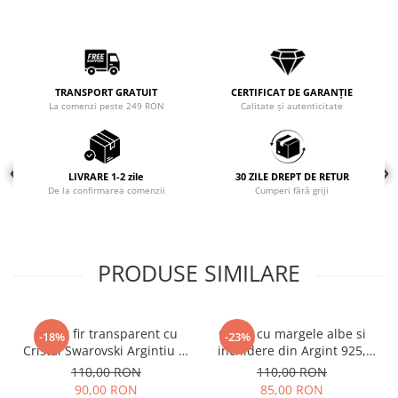
COLIERE
Coliere cu mărgele colorate și
Argint
Coliere cu pietre semiprețioase
TRANSPORT GRATUIT
CERTIFICAT DE GARANȚIE
La comenzi peste 249 RON
Calitate și autenticitate
LIVRARE 1-2 zile
30 ZILE DREPT DE RETUR
De la confirmarea comenzii
Cumperi fără griji
PRODUSE SIMILARE
Colier fir transparent cu
Colier cu margele albe si
-18%
-23%
Cristal Swarovski Argintiu in
inchidere din Argint 925,
Caseta din Argint 925
reglabil 38-41 cm
110,00 RON
110,00 RON
90,00 RON
85,00 RON