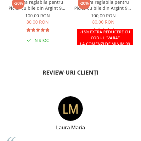
Bratara reglabila pentru
Bratara reglabila pentru
-20%
-20%
Picior cu bile din Argint 925
Picior cu bile din Argint 925
si margele Miyuki rosii
si margele Miyuki verzi
100,00 RON
100,00 RON
80,00 RON
80,00 RON
-15% EXTRA REDUCERE CU
CODUL ”VARA”
IN STOC
IN STOC
LA COMENZI DE MINIM 99
RON
REVIEW-URI CLIENȚI
Laura Maria