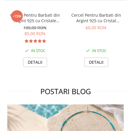
Cercei Pentru Barbati din
Cercel Pentru Barbati din
-15%
Argint 925 cu Cristale
Argint 925 cu Cristal
Zirconia Negre
Zirconia Negru
100,00 RON
60,00 RON
85,00 RON
IN STOC
IN STOC
DETALII
DETALII
POSTARI BLOG