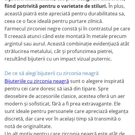
Coliere cu Animale
fiind potrivită pentru o varietate de stiluri.
În plus,
Coliere cu Molecule
această piatră este apreciată pentru durabilitatea sa,
Coliere Diverse
ceea ce o face ideală pentru purtare zilnică.
BRĂȚĂRI
Farmecul zirconiei negre constă și în contrastul pe care
BRĂȚĂRI CU ȘNUR REGLABIL
îl creează atunci când este montată în metale precum
argintul sau aurul. Această combinație evidențiază atât
Brățări din Aur cu șnur reglabil
strălucirea metalului, cât și profunzimea pietrei,
Brățări din Argint cu șnur reglabil
rezultând bijuterii cu un impact vizual puternic.
BRĂȚĂRI CU PIETRE SEMIPREȚIOASE
Brățări din Aur cu pietre
De ce să alegi bijuterii cu zirconia neagră
semiprețioase
Bijuteriile cu zirconia neagră
sunt o alegere inspirată
Brățări din Argint cu pietre
semiprețioase
pentru cei care doresc să iasă din tipare. Spre
Brățări elastice cu pietre
deosebire de accesoriile clasice, acestea oferă un aer
semiprețioase
modern și sofisticat, fără a fi prea extravagante. Ele
BRĂȚĂRI DE PICIOR
sunt ideale pentru persoanele care apreciază eleganța
Brățări de picior din Aur
discretă, dar care vor în același timp să transmită o
Brățări de picior din Argint
notă de originalitate.
Un alt motiv pentru care zirconia neagră este atât de
COLIERE