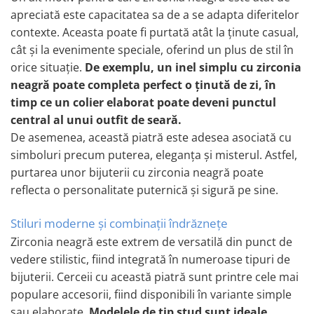
apreciată este capacitatea sa de a se adapta diferitelor
Coliere cu mărgele colorate și
contexte. Aceasta poate fi purtată atât la ținute casual,
Argint
cât și la evenimente speciale, oferind un plus de stil în
Coliere cu pietre semiprețioase
orice situație.
De exemplu, un inel simplu cu zirconia
neagră poate completa perfect o ținută de zi, în
timp ce un colier elaborat poate deveni punctul
central al unui outfit de seară.
De asemenea, această piatră este adesea asociată cu
simboluri precum puterea, eleganța și misterul. Astfel,
purtarea unor bijuterii cu zirconia neagră poate
reflecta o personalitate puternică și sigură pe sine.
Stiluri moderne și combinații îndrăznețe
Zirconia neagră este extrem de versatilă din punct de
vedere stilistic, fiind integrată în numeroase tipuri de
bijuterii. Cerceii cu această piatră sunt printre cele mai
populare accesorii, fiind disponibili în variante simple
sau elaborate.
Modelele de tip stud sunt ideale