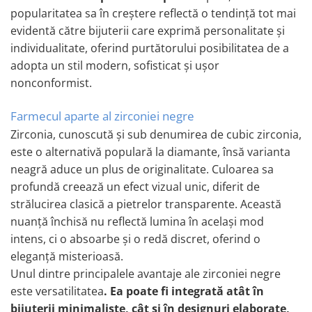
Lănțișoare cu Semilună
popularitatea sa în creștere reflectă o tendință tot mai
Lănțișoare cu Zodii
evidentă către bijuterii care exprimă personalitate și
Lănțișoare cu Animale
individualitate, oferind purtătorului posibilitatea de a
Lănțișoare cu Molecule
adopta un stil modern, sofisticat și ușor
Lănțișoare cu Pietre Naturale
nonconformist.
Lănțișoare Argint Diverse
COLIERE CU PERLE
Farmecul aparte al zirconiei negre
Zirconia, cunoscută și sub denumirea de cubic zirconia,
Coliere cu Perle Naturale
este o alternativă populară la diamante, însă varianta
Coliere cu Perle Preciosa
neagră aduce un plus de originalitate. Culoarea sa
COLIERE ȘNUR REGLABIL
profundă creează un efect vizual unic, diferit de
Coliere cu Inimioare
strălucirea clasică a pietrelor transparente. Această
Coliere cu Cruce
nuanță închisă nu reflectă lumina în același mod
Coliere cu Stea
intens, ci o absoarbe și o redă discret, oferind o
Coliere cu Soare
eleganță misterioasă.
Coliere cu Semilună
Unul dintre principalele avantaje ale zirconiei negre
Coliere cu Zodii
este versatilitatea
. Ea poate fi integrată atât în
Coliere cu Flori
bijuterii minimaliste, cât și în designuri elaborate,