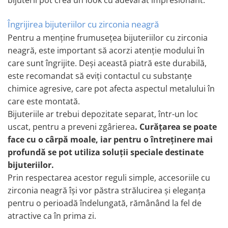
bijuterii pot crea un look cu adevărat impresionant.
Îngrijirea bijuteriilor cu zirconia neagră
Pentru a menține frumusețea bijuteriilor cu zirconia
neagră, este important să acorzi atenție modului în
care sunt îngrijite. Deși această piatră este durabilă,
este recomandat să eviți contactul cu substanțe
chimice agresive, care pot afecta aspectul metalului în
care este montată.
Bijuteriile ar trebui depozitate separat, într-un loc
uscat, pentru a preveni zgârierea
. Curățarea se poate
face cu o cârpă moale, iar pentru o întreținere mai
profundă se pot utiliza soluții speciale destinate
bijuteriilor.
Prin respectarea acestor reguli simple, accesoriile cu
zirconia neagră își vor păstra strălucirea și eleganța
pentru o perioadă îndelungată, rămânând la fel de
atractive ca în prima zi.