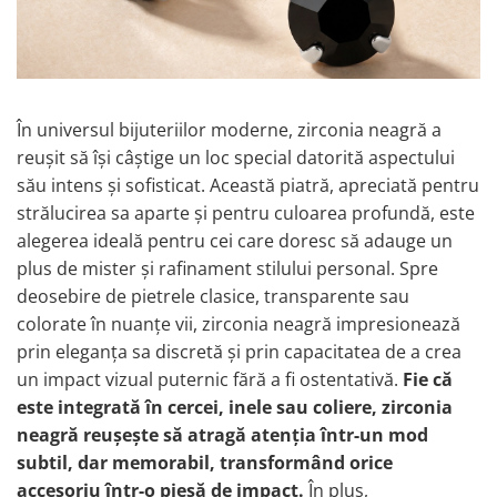
Brățări din Argint cu pietre
Coliere Transparente cu Stea
semiprețioase
Coliere Transparente cu Soare
Brățări elastice cu pietre
Coliere Transparente cu Semilună
semiprețioase
Coliere Transparente cu Zodii
LĂNȚIȘOARE ARGINT
În universul bijuteriilor moderne, zirconia neagră a
Coliere Transparente cu Perle
reușit să își câștige un loc special datorită aspectului
Coliere Transparente cu Initiale
său intens și sofisticat. Această piatră, apreciată pentru
Coliere Transparente cu Flori
strălucirea sa aparte și pentru culoarea profundă, este
Coliere Transparente cu Animale
alegerea ideală pentru cei care doresc să adauge un
Coliere Transparente cu Molecule
plus de mister și rafinament stilului personal. Spre
Coliere Transparente cu Pietre
deosebire de pietrele clasice, transparente sau
Naturale
colorate în nuanțe vii, zirconia neagră impresionează
Coliere Transparente Diverse
prin eleganța sa discretă și prin capacitatea de a crea
LĂNȚIȘOARE ARGINT
un impact vizual puternic fără a fi ostentativă.
Fie că
Lănțișoare cu Inimioare
este integrată în cercei, inele sau coliere, zirconia
Lănțișoare cu Cruce
neagră reușește să atragă atenția într-un mod
Lănțișoare cu Stea
subtil, dar memorabil, transformând orice
Lănțișoare cu Soare
accesoriu într-o piesă de impact.
În plus,