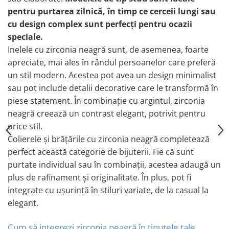
pentru purtarea zilnică, în timp ce cerceii lungi sau
cu design complex sunt perfecți pentru ocazii
speciale.
Inelele cu zirconia neagră sunt, de asemenea, foarte
apreciate, mai ales în rândul persoanelor care preferă
un stil modern. Acestea pot avea un design minimalist
sau pot include detalii decorative care le transformă în
piese statement. În combinație cu argintul, zirconia
neagră creează un contrast elegant, potrivit pentru
orice stil.
Colierele și brățările cu zirconia neagră completează
perfect această categorie de bijuterii. Fie că sunt
purtate individual sau în combinații, acestea adaugă un
plus de rafinament și originalitate. În plus, pot fi
integrate cu ușurință în stiluri variate, de la casual la
elegant.
Cum să integrezi zirconia neagră în ținutele tale