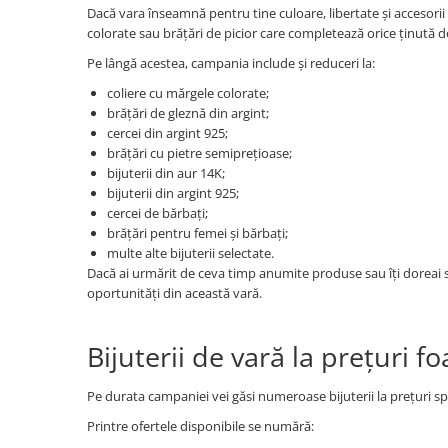
Coliere cu Animale
Dacă vara înseamnă pentru tine culoare, libertate și accesorii
colorate sau brățări de picior care completează orice ținută d
Coliere cu Molecule
Coliere Diverse
Pe lângă acestea, campania include și reduceri la:
BRĂȚĂRI
coliere cu mărgele colorate;
brățări de gleznă din argint;
BRĂȚĂRI CU ȘNUR REGLABIL
cercei din argint 925;
Brățări din Aur cu șnur reglabil
brățări cu pietre semiprețioase;
Brățări din Argint cu șnur reglabil
bijuterii din aur 14K;
bijuterii din argint 925;
BRĂȚĂRI CU PIETRE SEMIPREȚIOASE
cercei de bărbați;
Brățări din Aur cu pietre
brățări pentru femei și bărbați;
semiprețioase
multe alte bijuterii selectate.
Brățări din Argint cu pietre
Dacă ai urmărit de ceva timp anumite produse sau îți doreai 
semiprețioase
oportunități din această vară.
Brățări elastice cu pietre
semiprețioase
Bijuterii de vară la prețuri fo
BRĂȚĂRI DE PICIOR
Brățări de picior din Aur
Pe durata campaniei vei găsi numeroase bijuterii la prețuri sp
Brățări de picior din Argint
Printre ofertele disponibile se numără:
COLIERE