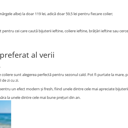
rgele albe) la doar 119 lei, adică doar 59,5 lei pentru fiecare colier;
u cei care caută bijuterii ieftine, coliere ieftine, brățări ieftine sau cercei 
preferat al verii
.
e coliere sunt alegerea perfectă pentru sezonul cald. Pot fi purtate la mare, pe
 de zi cu zi.
pentru un efect modern și fresh, fiind unele dintre cele mai apreciate bijuteri
ra la unele dintre cele mai bune prețuri din an.