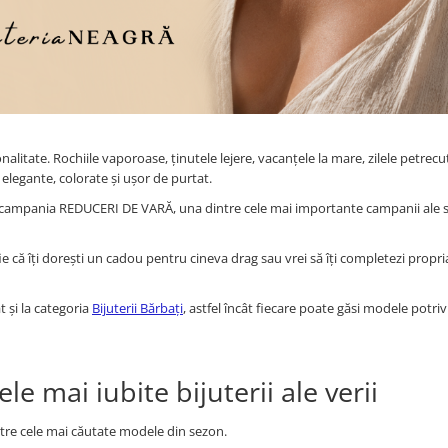
alitate. Rochiile vaporoase, ținutele lejere, vacanțele la mare, zilele petrecu
 elegante, colorate și ușor de purtat.
campania REDUCERI DE VARĂ, una dintre cele mai importante campanii ale s
e că îți dorești un cadou pentru cineva drag sau vrei să îți completezi propri
ât și la categoria
Bijuterii Bărbați
, astfel încât fiecare poate găsi modele potrivi
e mai iubite bijuterii ale verii
ntre cele mai căutate modele din sezon.