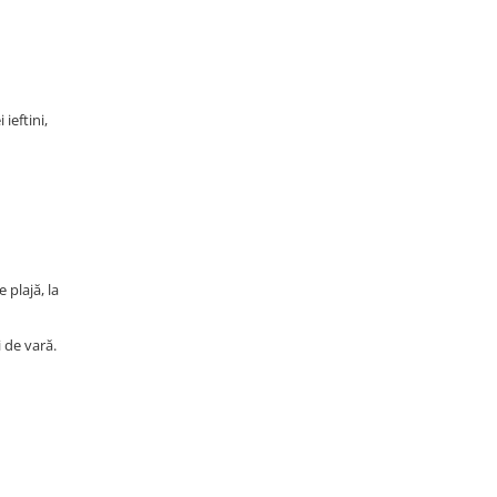
ieftini,
 plajă, la
i de vară.