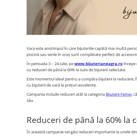
Lănțișoare cu Semilună
Lănțișoare cu Zodii
Lănțișoare cu Animale
Lănțișoare cu Molecule
Lănțișoare cu Pietre Naturale
Lănțișoare Argint Diverse
Vara este anotimpul în care bijuteriile capătă mai multă person
COLIERE CU PERLE
piscină sau serile în oraș sunt completate perfect de accesorii
Coliere cu Perle Naturale
În perioada 3 – 24 iulie, pe
www.bijuterianeagra.ro
începe 
Coliere cu Perle Preciosa
cu reduceri de până la 60% la sute de bijuterii selectate.
COLIERE ȘNUR REGLABIL
Este momentul ideal pentru a cumpăra bijuterii la reducere, fi
Coliere cu Inimioare
cu bijuterii de vară la prețuri excelente.
Coliere cu Cruce
Campania include reduceri atât la categoria
Bijuterii Femei
, c
Coliere cu Stea
său.
Coliere cu Soare
Coliere cu Semilună
Reduceri de până la 60% la cel
Coliere cu Zodii
Coliere cu Flori
În această campanie vei găsi reduceri importante la unele di