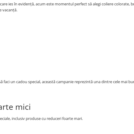
 care ies în evidență, acum este momentul perfect să alegi coliere colorate, b
e vacanță.
să faci un cadou special, această campanie reprezintă una dintre cele mai b
arte mici
eciale, inclusiv produse cu reduceri foarte mari.