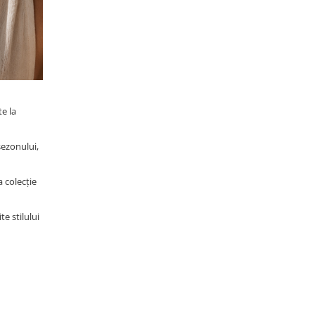
te la
ezonului,
a colecție
te stilului