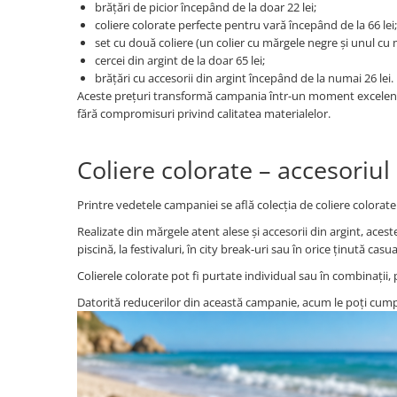
brățări de picior începând de la doar 22 lei;
Coliere cu mărgele colorate și
coliere colorate perfecte pentru vară începând de la 66 lei;
Argint
set cu două coliere (un colier cu mărgele negre și unul cu mă
cercei din argint de la doar 65 lei;
Coliere cu pietre semiprețioase
brățări cu accesorii din argint începând de la numai 26 lei.
Aceste prețuri transformă campania într-un moment excelent pentr
fără compromisuri privind calitatea materialelor.
Coliere colorate – accesoriul 
Printre vedetele campaniei se află colecția de coliere colorate
Realizate din mărgele atent alese și accesorii din argint, acest
piscină, la festivaluri, în city break-uri sau în orice ținută casual
Colierele colorate pot fi purtate individual sau în combinații, 
Datorită reducerilor din această campanie, acum le poți cumpă