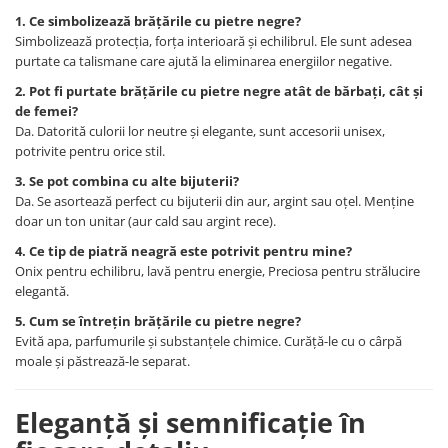
1. Ce simbolizează brățările cu pietre negre?
Simbolizează protecția, forța interioară și echilibrul. Ele sunt adesea
purtate ca talismane care ajută la eliminarea energiilor negative.
2. Pot fi purtate brățările cu pietre negre atât de bărbați, cât și
de femei?
Da. Datorită culorii lor neutre și elegante, sunt accesorii unisex,
potrivite pentru orice stil.
3. Se pot combina cu alte bijuterii?
Da. Se asortează perfect cu bijuterii din aur, argint sau oțel. Menține
doar un ton unitar (aur cald sau argint rece).
4. Ce tip de piatră neagră este potrivit pentru mine?
Onix pentru echilibru, lavă pentru energie, Preciosa pentru strălucire
elegantă.
5. Cum se întrețin brățările cu pietre negre?
Evită apa, parfumurile și substanțele chimice. Curăță-le cu o cârpă
moale și păstrează-le separat.
Eleganță și semnificație în