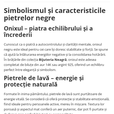
Coliere cu Flori
Simbolismul și caracteristicile
Coliere cu Animale
pietrelor negre
Coliere cu Molecule
Coliere Diverse
Onixul – piatra echilibrului și a
BRĂȚĂRI
încrederii
BRĂȚĂRI CU ȘNUR REGLABIL
Brățări din Aur cu șnur reglabil
Cunoscut ca o piatră a autocontrolului și clarității mentale, onixul
negru este ideal pentru cei care își doresc stabilitate și forță. Se spune
Brățări din Argint cu șnur reglabil
că ajută la înlăturarea energiilor negative și la consolidarea hotărârii.
BRĂȚĂRI CU PIETRE SEMIPREȚIOASE
În brățările din colecția
Bijuteria Neagră
, onixul este adesea
Brățări din Aur cu pietre
completat de biluțe din aur 14K sau argint 925, oferind un echilibru
semiprețioase
perfect între eleganță și simbolism.
Brățări din Argint cu pietre
Pietrele de lavă – energie și
semiprețioase
protecție naturală
Brățări elastice cu pietre
semiprețioase
Formate în inima pământului, pietrele de lavă sunt purtătoare de
BRĂȚĂRI DE PICIOR
energie vitală. Se consideră că oferă protecție și stabilitate emoțională,
fiind ideale pentru persoanele active, mereu în mișcare. Textura lor
Brățări de picior din Aur
poroasă și aspectul mat conferă un aer puternic, dar pot fi purtate și
Brățări de picior din Argint