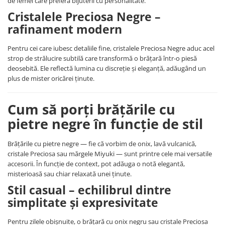
de femei care preferă bijuterii cu personalitate.
COLIERE
Cristalele Preciosa Negre –
rafinament modern
Coliere cu mărgele colorate și
Argint
Pentru cei care iubesc detaliile fine, cristalele Preciosa Negre aduc acel
Coliere cu pietre semiprețioase
strop de strălucire subtilă care transformă o brățară într-o piesă
deosebită. Ele reflectă lumina cu discreție și eleganță, adăugând un
plus de mister oricărei ținute.
Cum să porți brățările cu
pietre negre în funcție de stil
Brățările cu pietre negre — fie că vorbim de onix, lavă vulcanică,
cristale Preciosa sau mărgele Miyuki — sunt printre cele mai versatile
accesorii. În funcție de context, pot adăuga o notă elegantă,
misterioasă sau chiar relaxată unei ținute.
Stil casual – echilibrul dintre
simplitate și expresivitate
Pentru zilele obișnuite, o brățară cu onix negru sau cristale Preciosa