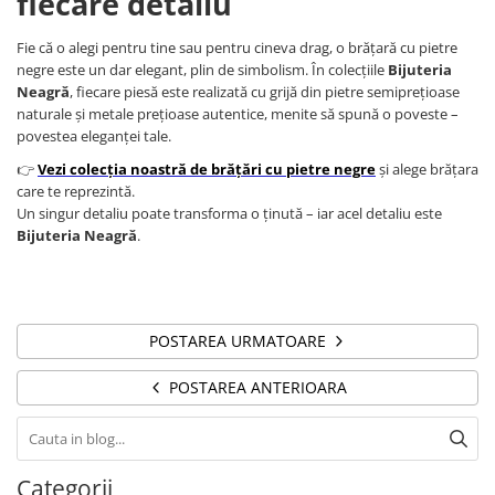
fiecare detaliu
Fie că o alegi pentru tine sau pentru cineva drag, o brățară cu pietre
negre este un dar elegant, plin de simbolism. În colecțiile
Bijuteria
Neagră
, fiecare piesă este realizată cu grijă din pietre semiprețioase
naturale și metale prețioase autentice, menite să spună o poveste –
povestea eleganței tale.
👉
Vezi colecția noastră de brățări cu pietre negre
și alege brățara
care te reprezintă.
Un singur detaliu poate transforma o ținută – iar acel detaliu este
Bijuteria Neagră
.
POSTAREA URMATOARE
POSTAREA ANTERIOARA
Categorii