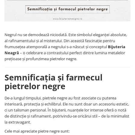
Brățări din Argint cu pietre
Coliere Transparente cu Cruce
semiprețioase
Coliere Transparente cu Stea
Brățări elastice cu pietre
Coliere Transparente cu Soare
semiprețioase
Coliere Transparente cu Semilună
LĂNȚIȘOARE ARGINT
Negrul nu se demodează niciodată. Este simbolul eleganței absolute,
Coliere Transparente cu Zodii
al rafinamentului și al misterului. Din această fascinație pentru
Coliere Transparente cu Perle
frumusețea atemporală a negrului s-a născut și conceptul
Bijuteria
Coliere Transparente cu Initiale
Neagră
– o celebrare a contrastului perfect dintre lumina metalelor
Coliere Transparente cu Flori
prețioase și profunzimea pietrelor negre.
Coliere Transparente cu Animale
Coliere Transparente cu Molecule
Semnificația și farmecul
Coliere Transparente cu Pietre
pietrelor negre
Naturale
Coliere Transparente Diverse
De-a lungul timpului, pietrele negre au fost asociate cu puterea
LĂNȚIȘOARE ARGINT
interioară, protecția și echilibrul. Ele nu sunt doar un accesoriu estetic,
ci un talisman personal. În bijuterii, nuanțele lor intense oferă o notă
Lănțișoare cu Inimioare
de distincție și rafinament, potrivindu-se oricărui stil – de la minimalist
Lănțișoare cu Cruce
la extravagant.
Lănțișoare cu Stea
Cele mai apreciate pietre negre sunt: