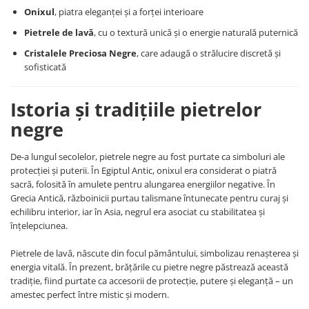
Lănțișoare cu Soare
Onixul
, piatra eleganței și a forței interioare
Lănțișoare cu Semilună
Pietrele de lavă
, cu o textură unică și o energie naturală puternică
Lănțișoare cu Zodii
Cristalele Preciosa Negre
, care adaugă o strălucire discretă și
Lănțișoare cu Animale
sofisticată
Lănțișoare cu Molecule
Lănțișoare cu Pietre Naturale
Istoria și tradițiile pietrelor
Lănțișoare Argint Diverse
negre
COLIERE CU PERLE
Coliere cu Perle Naturale
De-a lungul secolelor, pietrele negre au fost purtate ca simboluri ale
Coliere cu Perle Preciosa
protecției și puterii. În Egiptul Antic, onixul era considerat o piatră
sacră, folosită în amulete pentru alungarea energiilor negative. În
COLIERE ȘNUR REGLABIL
Grecia Antică, războinicii purtau talismane întunecate pentru curaj și
Coliere cu Inimioare
echilibru interior, iar în Asia, negrul era asociat cu stabilitatea și
Coliere cu Cruce
înțelepciunea.
Coliere cu Stea
Pietrele de lavă, născute din focul pământului, simbolizau renașterea și
Coliere cu Soare
energia vitală. În prezent, brățările cu pietre negre păstrează această
Coliere cu Semilună
tradiție, fiind purtate ca accesorii de protecție, putere și eleganță – un
amestec perfect între mistic și modern.
Coliere cu Zodii