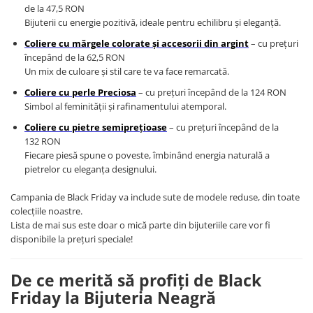
Coliere cu Flori
de la 47,5 RON
Bijuterii cu energie pozitivă, ideale pentru echilibru și eleganță.
Coliere cu Animale
Coliere cu Molecule
Coliere cu mărgele colorate și accesorii din argint
– cu prețuri
începând de la 62,5 RON
Coliere Diverse
Un mix de culoare și stil care te va face remarcată.
BRĂȚĂRI
Coliere cu perle Preciosa
– cu prețuri începând de la 124 RON
BRĂȚĂRI CU ȘNUR REGLABIL
Simbol al feminității și rafinamentului atemporal.
Brățări din Aur cu șnur reglabil
Coliere cu pietre semiprețioase
– cu prețuri începând de la
Brățări din Argint cu șnur reglabil
132 RON
BRĂȚĂRI CU PIETRE SEMIPREȚIOASE
Fiecare piesă spune o poveste, îmbinând energia naturală a
pietrelor cu eleganța designului.
Brățări din Aur cu pietre
semiprețioase
Campania de Black Friday va include sute de modele reduse, din toate
Brățări din Argint cu pietre
colecțiile noastre.
semiprețioase
Lista de mai sus este doar o mică parte din bijuteriile care vor fi
Brățări elastice cu pietre
disponibile la prețuri speciale!
semiprețioase
BRĂȚĂRI DE PICIOR
De ce merită să profiți de Black
Brățări de picior din Aur
Friday la Bijuteria Neagră
Brățări de picior din Argint