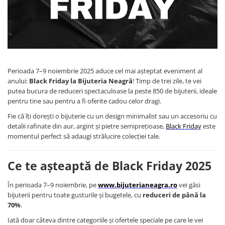
Brățări din Argint cu pietre
Coliere Transparente cu Cruce
semiprețioase
Coliere Transparente cu Stea
Brățări elastice cu pietre
Coliere Transparente cu Soare
semiprețioase
Coliere Transparente cu Semilună
LĂNȚIȘOARE ARGINT
Coliere Transparente cu Zodii
Perioada 7–9 noiembrie 2025 aduce cel mai așteptat eveniment al
Coliere Transparente cu Perle
anului:
Black Friday la Bijuteria Neagră
! Timp de trei zile, te vei
Coliere Transparente cu Initiale
putea bucura de reduceri spectaculoase la peste 850 de bijuterii, ideale
Coliere Transparente cu Flori
pentru tine sau pentru a fi oferite cadou celor dragi.
Coliere Transparente cu Animale
Fie că îți dorești o bijuterie cu un design minimalist sau un accesoriu cu
Coliere Transparente cu Molecule
detalii rafinate din aur, argint și pietre semiprețioase,
Black Friday
este
momentul perfect să adaugi strălucire colecției tale.
Coliere Transparente cu Pietre
Naturale
Coliere Transparente Diverse
Ce te așteaptă de Black Friday 2025
LĂNȚIȘOARE ARGINT
În perioada 7–9 noiembrie, pe
www.bijuterianeagra.ro
vei găsi
Lănțișoare cu Inimioare
bijuterii pentru toate gusturile și bugetele, cu
reduceri de până la
Lănțișoare cu Cruce
70%
.
Lănțișoare cu Stea
Iată doar câteva dintre categoriile și ofertele speciale pe care le vei