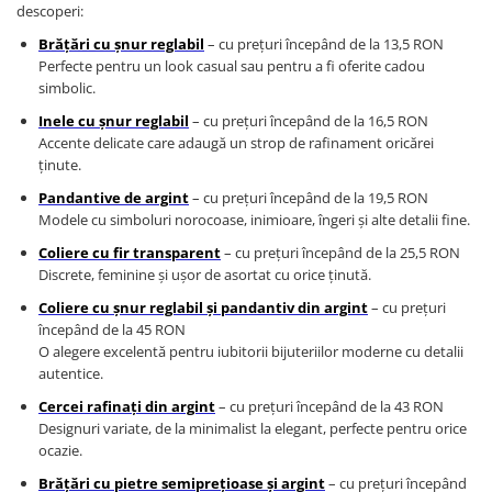
Lănțișoare cu Soare
descoperi:
Lănțișoare cu Semilună
Brățări cu șnur reglabil
– cu prețuri începând de la 13,5 RON
Lănțișoare cu Zodii
Perfecte pentru un look casual sau pentru a fi oferite cadou
simbolic.
Lănțișoare cu Animale
Lănțișoare cu Molecule
Inele cu șnur reglabil
– cu prețuri începând de la 16,5 RON
Accente delicate care adaugă un strop de rafinament oricărei
Lănțișoare cu Pietre Naturale
ținute.
Lănțișoare Argint Diverse
Pandantive de argint
– cu prețuri începând de la 19,5 RON
COLIERE CU PERLE
Modele cu simboluri norocoase, inimioare, îngeri și alte detalii fine.
Coliere cu Perle Naturale
Coliere cu fir transparent
– cu prețuri începând de la 25,5 RON
Coliere cu Perle Preciosa
Discrete, feminine și ușor de asortat cu orice ținută.
COLIERE ȘNUR REGLABIL
Coliere cu șnur reglabil și pandantiv din argint
– cu prețuri
începând de la 45 RON
Coliere cu Inimioare
O alegere excelentă pentru iubitorii bijuteriilor moderne cu detalii
Coliere cu Cruce
autentice.
Coliere cu Stea
Cercei rafinați din argint
– cu prețuri începând de la 43 RON
Coliere cu Soare
Designuri variate, de la minimalist la elegant, perfecte pentru orice
Coliere cu Semilună
ocazie.
Coliere cu Zodii
Brățări cu pietre semiprețioase și argint
– cu prețuri începând