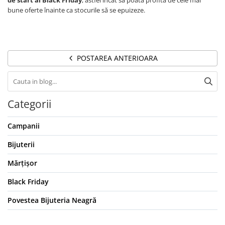
de start al Black Friday
, astfel încât să poată profita de cele mai
bune oferte înainte ca stocurile să se epuizeze.
POSTAREA ANTERIOARA
Categorii
Campanii
Bijuterii
Mărțișor
Black Friday
Povestea Bijuteria Neagră