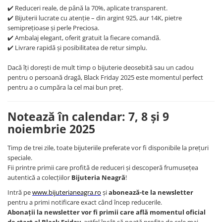
✔️ Reduceri reale, de până la 70%, aplicate transparent.
COLIERE
✔️ Bijuterii lucrate cu atenție – din argint 925, aur 14K, pietre
Coliere cu mărgele colorate și
semiprețioase și perle Preciosa.
Argint
✔️ Ambalaj elegant, oferit gratuit la fiecare comandă.
✔️ Livrare rapidă și posibilitatea de retur simplu.
Coliere cu pietre semiprețioase
Dacă îți dorești de mult timp o bijuterie deosebită sau un cadou
pentru o persoană dragă, Black Friday 2025 este momentul perfect
pentru a o cumpăra la cel mai bun preț.
Notează în calendar: 7, 8 și 9
noiembrie 2025
Timp de trei zile, toate bijuteriile preferate vor fi disponibile la prețuri
speciale.
Fii printre primii care profită de reduceri și descoperă frumusețea
autentică a colecțiilor
Bijuteria Neagră
!
Intră pe
www.bijuterianeagra.ro
și
abonează-te la newsletter
pentru a primi notificare exact când încep reducerile.
Abonații la newsletter vor fi primii care află momentul oficial