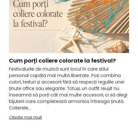
Cum porți coliere colorate la festival?
Festivalurile de muzică sunt locul în care stilul
C
personal capătă mai multă libertate. Poți combina
m
culori, texturi și accesorii fără să respecți regulile unei
i
ținute office sau elegante. Totuși, un outfit reușit nu
c
înseamnă să porți cât mai multe accesorii, ci să alegi
a
bijuterii care completează armonios întreaga ținută.
u
Colierele...
p
Citeste mai mult
C