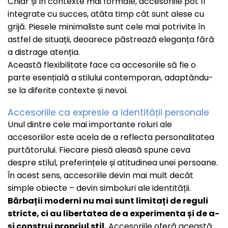
Chiar și în contexte mai formale, accesoriile pot fi
integrate cu succes, atâta timp cât sunt alese cu
grijă. Piesele minimaliste sunt cele mai potrivite în
astfel de situații, deoarece păstrează eleganța fără
a distrage atenția.
Această flexibilitate face ca accesoriile să fie o
parte esențială a stilului contemporan, adaptându-
se la diferite contexte și nevoi.
Accesoriile ca expresie a identității personale
Unul dintre cele mai importante roluri ale
accesoriilor este acela de a reflecta personalitatea
purtătorului. Fiecare piesă aleasă spune ceva
despre stilul, preferințele și atitudinea unei persoane.
În acest sens, accesoriile devin mai mult decât
simple obiecte – devin simboluri ale identității.
Bărbații moderni nu mai sunt limitați de reguli
stricte, ci au libertatea de a experimenta și de a-
și construi propriul stil.
Accesoriile oferă această