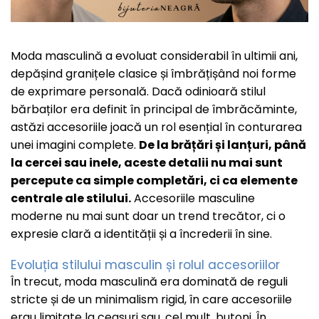
Brățări din Argint cu șnur reglabil
Coliere Transparente cu Cristale
BRĂȚĂRI CU PIETRE SEMIPREȚIOASE
Lună, Soare, Stea
Coliere Transparente cu Inimioare
Brățări din Aur cu pietre semiprețioase
Moda masculină a evoluat considerabil în ultimii ani,
Altele
Coliere Transparente cu Cruce
Brățări din Argint cu pietre semiprețioase
depășind granițele clasice și îmbrățișând noi forme
de exprimare personală. Dacă odinioară stilul
Coliere Transparente cu Stea
Brățări elastice cu pietre semiprețioase
bărbaților era definit în principal de îmbrăcăminte,
Coliere Transparente cu Soare
astăzi accesoriile joacă un rol esențial în conturarea
LĂNȚIȘOARE ARGINT
Coliere Transparente cu Semilună
unei imagini complete.
De la brățări și lanțuri, până
Coliere Transparente cu Zodii
la cercei sau inele, aceste detalii nu mai sunt
percepute ca simple completări, ci ca elemente
Coliere Transparente cu Perle
centrale ale stilului.
Accesoriile masculine
Coliere Transparente cu Initiale
moderne nu mai sunt doar un trend trecător, ci o
Coliere Transparente cu Flori
expresie clară a identității și a încrederii în sine.
Coliere Transparente cu Animale
Evoluția stilului masculin și rolul accesoriilor
Coliere Transparente cu Molecule
În trecut, moda masculină era dominată de reguli
Coliere Transparente cu Pietre Naturale
stricte și de un minimalism rigid, în care accesoriile
erau limitate la ceasuri sau, cel mult, butoni. În