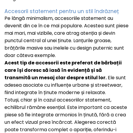
BRĂȚĂRI
Accesorii statement pentru un stil îndrăzneț
BRĂȚĂRI CU ȘNUR REGLABIL
Pe lângă minimalism, accesoriile statement au
devenit din ce în ce mai populare. Acestea sunt piese
Brățări din Aur cu șnur reglabil
mai mari, mai vizibile, care atrag atenția și devin
Brățări din Argint cu șnur reglabil
punctul central al unei ținute. Lanțurile groase,
BRĂȚĂRI CU PIETRE SEMIPREȚIOASE
brățările masive sau inelele cu design puternic sunt
Brățări din Aur cu pietre semiprețioase
doar câteva exemple.
Acest tip de accesorii este preferat de bărbații
Brățări din Argint cu pietre semiprețioase
care își doresc să iasă în evidență și să
Brățări elastice cu pietre semiprețioase
transmită un mesaj clar despre stilul lor.
Ele sunt
adesea asociate cu influențe urbane și streetwear,
BRĂȚĂRI DE PICIOR
fiind integrate în ținute moderne și relaxate.
Brățări de picior din Aur
Totuși, chiar și în cazul accesoriilor statement,
echilibrul rămâne esențial. Este important ca aceste
Brățări de picior din Argint
piese să fie integrate armonios în ținută, fără a crea
un efect vizual prea încărcat. Alegerea corectă
COLIERE
poate transforma complet o apariție, oferindu-i