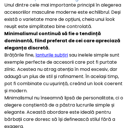
Coliere cu Perle Naturale
Unul dintre cele mai importante principii în alegerea
accesoriilor masculine moderne este echilibrul. Deși
Coliere cu Perle Preciosa
există o varietate mare de opțiuni, cheia unui look
reușit este simplitatea bine controlată.
COLIERE ȘNUR REGLABIL
Minimalismul continuă să fie o tendință
Coliere cu Inimioare
dominantă, fiind preferat de cei care apreciază
Coliere cu Cruce
eleganța discretă.
Brățările fine,
lanțurile subțiri
sau inelele simple sunt
Coliere cu Stea
exemple perfecte de accesorii care pot fi purtate
Coliere cu Soare
zilnic. Acestea nu atrag atenția în mod excesiv, dar
Coliere cu Semilună
adaugă un plus de stil și rafinament. În același timp,
Coliere cu Zodii
pot fi combinate cu ușurință, creând un look coerent
și modern.
Coliere cu Flori
Minimalismul nu înseamnă lipsă de personalitate, ci o
Coliere cu Animale
alegere conștientă de a păstra lucrurile simple și
Coliere cu Molecule
elegante. Această abordare este ideală pentru
bărbații care doresc să își definească stilul fără a
Coliere Diverse
exagera.