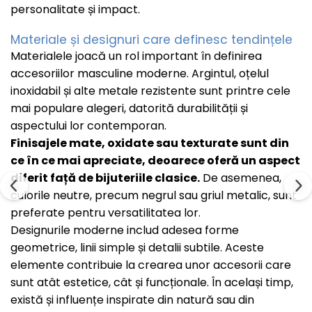
Coliere cu mărgele colorate și Argint
personalitate și impact.
Coliere cu pietre semiprețioase
Materiale și designuri care definesc tendințele
Materialele joacă un rol important în definirea
accesoriilor masculine moderne. Argintul, oțelul
inoxidabil și alte metale rezistente sunt printre cele
mai populare alegeri, datorită durabilității și
aspectului lor contemporan.
Finisajele mate, oxidate sau texturate sunt din
ce în ce mai apreciate, deoarece oferă un aspect
diferit față de bijuteriile clasice.
De asemenea,
culorile neutre, precum negrul sau griul metalic, sunt
preferate pentru versatilitatea lor.
Designurile moderne includ adesea forme
geometrice, linii simple și detalii subtile. Aceste
elemente contribuie la crearea unor accesorii care
sunt atât estetice, cât și funcționale. În același timp,
există și influențe inspirate din natură sau din