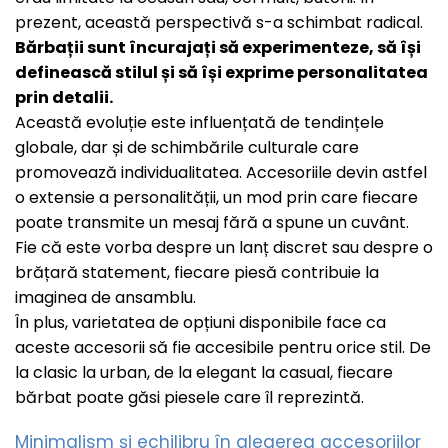
Coliere Transparente Diverse
prezent, această perspectivă s-a schimbat radical.
Bărbații sunt încurajați să experimenteze, să își
LĂNȚIȘOARE ARGINT
definească stilul și să își exprime personalitatea
Lănțișoare cu Inimioare
prin detalii.
Lănțișoare cu Cruce
Această evoluție este influențată de tendințele
globale, dar și de schimbările culturale care
Lănțișoare cu Stea
promovează individualitatea. Accesoriile devin astfel
Lănțișoare cu Soare
o extensie a personalității, un mod prin care fiecare
Lănțișoare cu Semilună
poate transmite un mesaj fără a spune un cuvânt.
Lănțișoare cu Zodii
Fie că este vorba despre un lanț discret sau despre o
brățară statement, fiecare piesă contribuie la
Lănțișoare cu Animale
imaginea de ansamblu.
Lănțișoare cu Molecule
În plus, varietatea de opțiuni disponibile face ca
Lănțișoare cu Pietre Naturale
aceste accesorii să fie accesibile pentru orice stil. De
la clasic la urban, de la elegant la casual, fiecare
Lănțișoare Argint Diverse
bărbat poate găsi piesele care îl reprezintă.
COLIERE CU PERLE
Minimalism și echilibru în alegerea accesoriilor