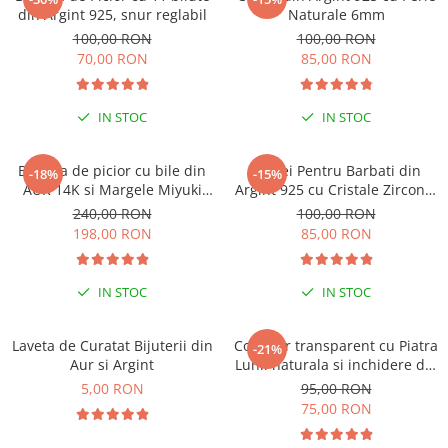
Lănțișoare cu Semilună
din Argint 925, snur reglabil
Naturale 6mm
Lănțișoare cu Zodii
100,00 RON
100,00 RON
Lănțișoare cu Animale
70,00 RON
85,00 RON
Lănțișoare cu Molecule
Lănțișoare cu Pietre Naturale
IN STOC
IN STOC
Lănțișoare Argint Diverse
COLIERE CU PERLE
Bratara de picior cu bile din
Cercei Pentru Barbati din
-18%
-15%
AUR 14K si Margele Miyuki
Argint 925 cu Cristale Zirconia
Coliere cu Perle Naturale
Bej/Maro, snur negru reglabil
Patrate de 5mm
240,00 RON
100,00 RON
Coliere cu Perle Preciosa
198,00 RON
85,00 RON
COLIERE ȘNUR REGLABIL
Coliere cu Inimioare
IN STOC
IN STOC
Coliere cu Cruce
Coliere cu Stea
Laveta de Curatat Bijuterii din
Colier fir transparent cu Piatra
-21%
Coliere cu Soare
Aur si Argint
Lunii naturala si inchidere din
Coliere cu Semilună
Argint 925
5,00 RON
95,00 RON
Coliere cu Zodii
75,00 RON
Coliere cu Flori