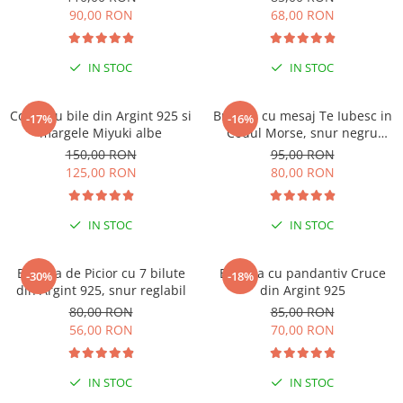
90,00 RON
68,00 RON
IN STOC
IN STOC
Colier cu bile din Argint 925 si
Bratara cu mesaj Te Iubesc in
-17%
-16%
margele Miyuki albe
Codul Morse, snur negru
reglabil
150,00 RON
95,00 RON
125,00 RON
80,00 RON
IN STOC
IN STOC
Bratara de Picior cu 7 bilute
Bratara cu pandantiv Cruce
-30%
-18%
din Argint 925, snur reglabil
din Argint 925
80,00 RON
85,00 RON
56,00 RON
70,00 RON
IN STOC
IN STOC