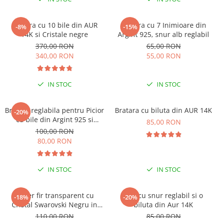
-15% EXTRA REDUCERE CU
CODUL ”VARA”
Bratara cu 10 bile din AUR
Bratara cu 7 Inimioare din
-8%
-15%
14K si Cristale negre
Argint 925, snur alb reglabil
370,00 RON
65,00 RON
340,00 RON
55,00 RON
IN STOC
IN STOC
Bratara reglabila pentru Picior
Bratara cu biluta din AUR 14K
-20%
cu bile din Argint 925 si
85,00 RON
margele Miyuki multicolor
100,00 RON
80,00 RON
IN STOC
IN STOC
-15% EXTRA REDUCERE CU
CODUL ”VARA”
Colier fir transparent cu
Inel cu snur reglabil si o
-18%
-20%
Cristal Swarovski Negru in
biluta din Aur 14K
Caseta din Argint 925
110,00 RON
85,00 RON