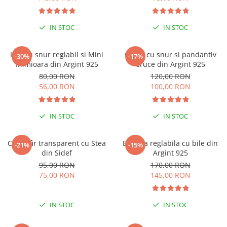
IN STOC
IN STOC
Inel cu snur reglabil si Mini
Colier cu snur si pandantiv
-30%
-17%
Inimioara din Argint 925
Cruce din Argint 925
80,00 RON
120,00 RON
56,00 RON
100,00 RON
IN STOC
IN STOC
Colier fir transparent cu Stea
Bratara reglabila cu bile din
-21%
-15%
din Sidef
Argint 925
95,00 RON
170,00 RON
75,00 RON
145,00 RON
IN STOC
IN STOC