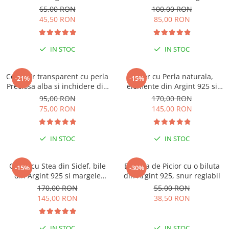
negru reglabil
65,00 RON
100,00 RON
Coliere cu mărgele colorate și
45,50 RON
85,00 RON
Argint
Coliere cu pietre semiprețioase
IN STOC
IN STOC
Colier fir transparent cu perla
Colier cu Perla naturala,
-21%
-15%
Preciosa alba si inchidere din
elemente din Argint 925 si
Argint 925
margele Miyuki negre
95,00 RON
170,00 RON
75,00 RON
145,00 RON
IN STOC
IN STOC
-15% EXTRA REDUCERE CU
CODUL ”VARA”
Colier cu Stea din Sidef, bile
Bratara de Picior cu o biluta
-15%
-30%
din Argint 925 si margele
din Argint 925, snur reglabil
Miyuki turcoaz
170,00 RON
55,00 RON
145,00 RON
38,50 RON
IN STOC
IN STOC