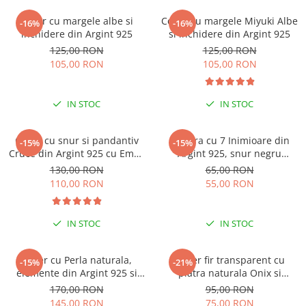
Colier cu margele albe si
Colier cu margele Miyuki Albe
-16%
-16%
inchidere din Argint 925
si inchidere din Argint 925
125,00 RON
125,00 RON
105,00 RON
105,00 RON
IN STOC
IN STOC
Colier cu snur si pandantiv
Bratara cu 7 Inimioare din
-15%
-15%
Cruce din Argint 925 cu Email
Argint 925, snur negru
Negru
reglabil
130,00 RON
65,00 RON
110,00 RON
55,00 RON
IN STOC
IN STOC
Colier cu Perla naturala,
Colier fir transparent cu
-15%
-21%
elemente din Argint 925 si
piatra naturala Onix si
margele Miyuki, multicolor
inchidere din Argint 925
170,00 RON
95,00 RON
145,00 RON
75,00 RON