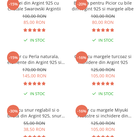
Cercei din Argint 925 cu
Bratara pentru Picior cu bile
-15%
-20%
Cristale Swarovski Argintii
din Argint 925 si margele albe
100,00 RON
100,00 RON
85,00 RON
80,00 RON
IN STOC
IN STOC
-15% EXTRA REDUCERE CU
CODUL ”VARA”
Colier cu Perla naturala,
Colier cu margele turcoaz si
-15%
-16%
elemente din Argint 925 si
inchidere din Argint 925
margele Miyuki, turcoaz
170,00 RON
125,00 RON
145,00 RON
105,00 RON
IN STOC
IN STOC
Inel cu snur reglabil si o
Colier cu margele Miyuki
-30%
-16%
biluta din Argint 925, snur
Albastre si inchidere din
negru reglabil
Argint 925
55,00 RON
125,00 RON
38,50 RON
105,00 RON