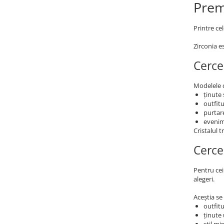
Pre
Printre ce
Zirconia es
Cerce
Modelele c
ținute
outfitu
purtare
evenim
Cristalul 
Cerce
Pentru cei
alegeri.
Aceștia se
outfitu
ținute