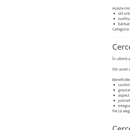
Aceste mo
stil ur
outfit
bărbați
Categoria 
Cerc
În ultimii 
Din acest
Beneficiil
confort
greuta
aspect 
potrivi
integra
Fie că ale
Cerc