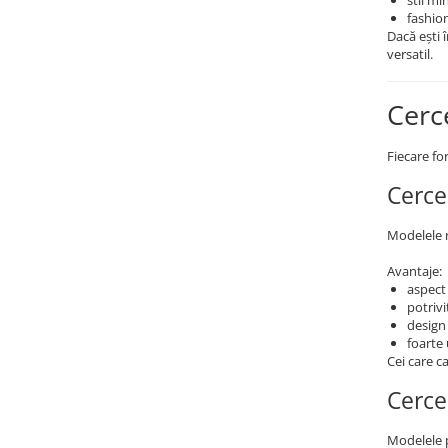
stil mi
fashio
Dacă ești 
versatil.
Cerc
Fiecare fo
Cerce
Modelele r
Avantaje:
aspect 
potrivi
design 
foarte
Cei care c
Cerce
Modelele 