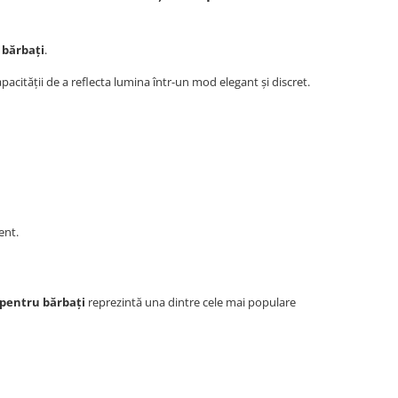
 bărbați
.
capacității de a reflecta lumina într-un mod elegant și discret.
ent.
a pentru bărbați
reprezintă una dintre cele mai populare