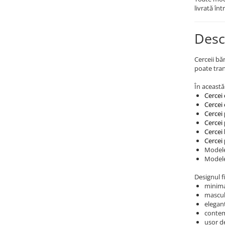
Coliere cu Animale
livrată înt
Coliere cu Molecule
Coliere Diverse
Desc
BRĂȚĂRI
BRĂȚĂRI CU ȘNUR REGLABIL
Cerceii bă
poate tran
Brățări din Aur cu șnur reglabil
Brățări din Argint cu șnur reglabil
În această
Cercei 
BRĂȚĂRI CU PIETRE SEMIPREȚIOASE
Cercei
Brățări din Aur cu pietre
Cercei
semiprețioase
Cercei
Cercei
Brățări din Argint cu pietre
Cercei
semiprețioase
Modele
Brățări elastice cu pietre
Modele
semiprețioase
Designul f
BRĂȚĂRI DE PICIOR
minima
mascul
Brățări de picior din Aur
elegan
Brățări de picior din Argint
conte
ușor de
COLIERE