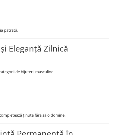
nia pătrată.
și Eleganță Zilnică
ategorii de bijuterii masculine.
 completează ținuta fără să o domine.
dință Permanentă în