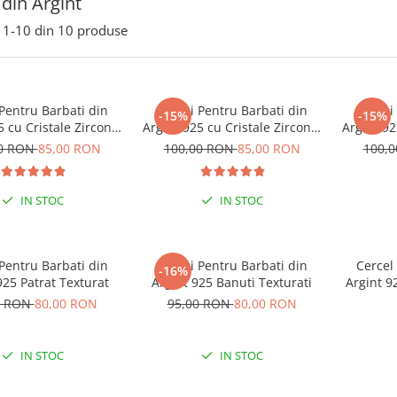
 din Argint
1-
10
din
10
produse
Pentru Barbati din
Cercei Pentru Barbati din
Cercei
-15%
-15%
5 cu Cristale Zirconia
Argint 925 cu Cristale Zirconia
Argint 92
Argintii
Negre
P
00 RON
85,00 RON
100,00 RON
85,00 RON
100,
IN STOC
IN STOC
Pentru Barbati din
Cercei Pentru Barbati din
Cercel
-16%
925 Patrat Texturat
Argint 925 Banuti Texturati
Argint 92
0 RON
80,00 RON
95,00 RON
80,00 RON
IN STOC
IN STOC