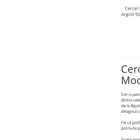
Lănțișoare cu Semilună
Cercel 
Lănțișoare cu Zodii
Argint 92
Lănțișoare cu Animale
Lănțișoare cu Molecule
Lănțișoare cu Pietre Naturale
Lănțișoare Argint Diverse
COLIERE CU PERLE
Coliere cu Perle Naturale
Cerc
Coliere cu Perle Preciosa
Mod
COLIERE ȘNUR REGLABIL
Coliere cu Inimioare
Coliere cu Cruce
Într-o per
dintre cel
Coliere cu Stea
de la Biju
Coliere cu Soare
designul 
Coliere cu Semilună
Fie că pre
Coliere cu Zodii
potrivite 
Coliere cu Flori
Toate mode