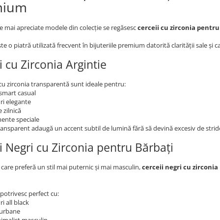
mium
le mai apreciate modele din colecție se regăsesc
cerceii cu zirconia pentru
te o piatră utilizată frecvent în bijuteriile premium datorită clarității sale și 
i cu Zirconia Argintie
u zirconia transparentă sunt ideale pentru:
 smart casual
ri elegante
 zilnică
ente speciale
transparent adaugă un accent subtil de lumină fără să devină excesiv de strid
i Negri cu Zirconia pentru Bărbați
 care preferă un stil mai puternic și mai masculin,
cerceii negri cu zirconi
 potrivesc perfect cu:
ri all black
 urbane