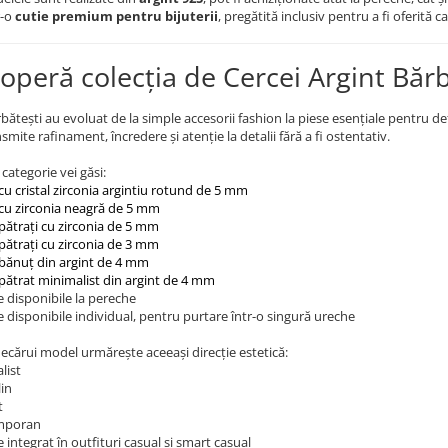
r-o
cutie premium pentru bijuterii
, pregătită inclusiv pentru a fi oferită c
operă colecția de Cercei Argint Bărb
rbătești au evoluat de la simple accesorii fashion la piese esențiale pentru def
smite rafinament, încredere și atenție la detalii fără a fi ostentativ.
 categorie vei găsi:
cu cristal zirconia argintiu rotund de 5 mm
 cu zirconia neagră de 5 mm
 pătrați cu zirconia de 5 mm
 pătrați cu zirconia de 3 mm
 bănuț din argint de 4 mm
 pătrat minimalist din argint de 4 mm
 disponibile la pereche
 disponibile individual, pentru purtare într-o singură ureche
iecărui model urmărește aceeași direcție estetică:
list
in
t
mporan
 integrat în outfituri casual și smart casual