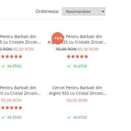
Ordoneaza:
 Pentru Barbati din
Cercei Pentru Barbati din
-16%
5 cu Cristale Zirconia
Argint 925 cu Cristale Zirconia
atrate de 5mm
Patrate de 3mm
00 RON
85,00 RON
95,00 RON
80,00 RON
IN STOC
IN STOC
 Pentru Barbati din
Cercel Pentru Barbati din
5 cu Cristal Zirconia
Argint 925 cu Cristal Zirconia
Argintiu
Negru
55,00 RON
60,00 RON
IN STOC
IN STOC