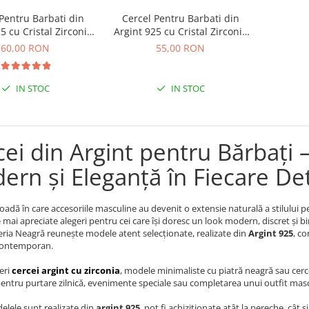
Pentru Barbati din
Cercel Pentru Barbati din
5 cu Cristal Zirconia
Argint 925 cu Cristal Zirconia
Patrat
Patrat de 3mm
60,00 RON
55,00 RON
IN STOC
IN STOC
ei din Argint pentru Bărbați –
ern și Eleganță în Fiecare Det
ioadă în care accesoriile masculine au devenit o extensie naturală a stilului p
e mai apreciate alegeri pentru cei care își doresc un look modern, discret și b
teria Neagră reunește modele atent selecționate, realizate din
Argint 925
, co
contemporan.
feri
cercei argint cu zirconia
, modele minimaliste cu piatră neagră sau cerce
pentru purtare zilnică, evenimente speciale sau completarea unui outfit ma
lele sunt realizate din
argint 925
, pot fi achiziționate atât la pereche, cât 