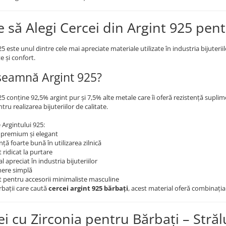
e să Alegi Cercei din Argint 925 pen
25 este unul dintre cele mai apreciate materiale utilizate în industria bijuteri
e și confort.
seamnă Argint 925?
25 conține 92,5% argint pur și 7,5% alte metale care îi oferă rezistență supl
ntru realizarea bijuteriilor de calitate.
 Argintului 925:
 premium și elegant
nță foarte bună în utilizarea zilnică
 ridicat la purtare
l apreciat în industria bijuteriilor
nere simplă
it pentru accesorii minimaliste masculine
bații care caută
cercei argint 925 bărbați
, acest material oferă combinația 
ei cu Zirconia pentru Bărbați – Străl