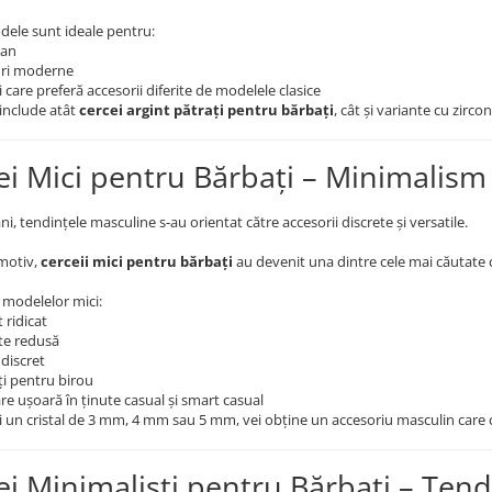
dele sunt ideale pentru:
ban
uri moderne
 care preferă accesorii diferite de modelele clasice
include atât
cercei argint pătrați pentru bărbați
, cât și variante cu zirco
ei Mici pentru Bărbați – Minimalism 
ani, tendințele masculine s-au orientat către accesorii discrete și versatile.
 motiv,
cerceii mici pentru bărbați
au devenit una dintre cele mai căutate c
e modelelor mici:
 ridicat
te redusă
discret
ți pentru birou
re ușoară în ținute casual și smart casual
gi un cristal de 3 mm, 4 mm sau 5 mm, vei obține un accesoriu masculin care
ei Minimaliști pentru Bărbați – Ten