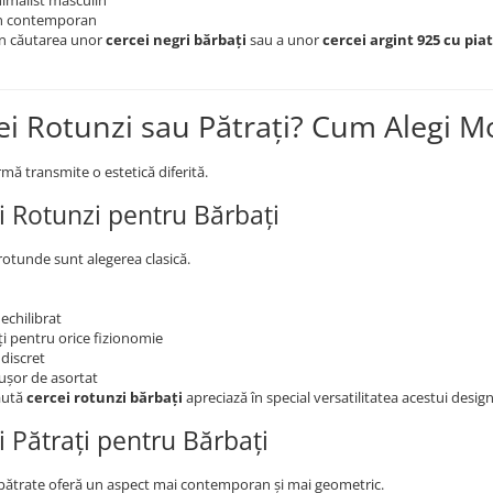
nimalist masculin
n contemporan
în căutarea unor
cercei negri bărbați
sau a unor
cercei argint 925 cu pia
ei Rotunzi sau Pătrați? Cum Alegi Mo
rmă transmite o estetică diferită.
i Rotunzi pentru Bărbați
otunde sunt alegerea clasică.
echilibrat
ți pentru orice fizionomie
discret
 ușor de asortat
aută
cercei rotunzi bărbați
apreciază în special versatilitatea acestui design
i Pătrați pentru Bărbați
pătrate oferă un aspect mai contemporan și mai geometric.