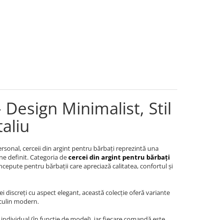
 Design Minimalist, Stil
aliu
ersonal, cerceii din argint pentru bărbați reprezintă una
ine definit. Categoria de
cercei din argint pentru bărbați
ncepute pentru bărbații care apreciază calitatea, confortul și
i discreți cu aspect elegant, această colecție oferă variante
sculin modern.
și individual (în funcție de model), iar fiecare comandă este