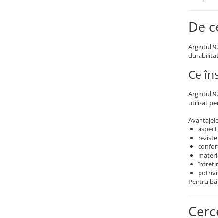
Coliere cu mărgele colorate și
De c
Argint
Coliere cu pietre semiprețioase
Argintul 9
durabilitat
Ce în
Argintul 9
utilizat pe
Avantajele
aspect
reziste
confort
materia
întreți
potriv
Pentru băr
Cerc