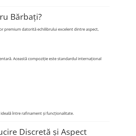
tru Bărbați?
ilor premium datorită echilibrului excelent dintre aspect,
imentară. Această compoziție este standardul internațional
ideală între rafinament și funcționalitate.
ucire Discretă și Aspect