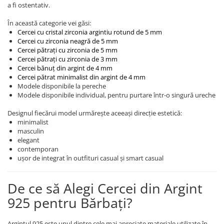
a fi ostentativ.
Coliere cu mărgele colorate și
Argint
În această categorie vei găsi:
Cercei cu cristal zirconia argintiu rotund de 5 mm
Coliere cu pietre semiprețioase
Cercei cu zirconia neagră de 5 mm
Cercei pătrați cu zirconia de 5 mm
Cercei pătrați cu zirconia de 3 mm
Cercei bănuț din argint de 4 mm
Cercei pătrat minimalist din argint de 4 mm
Modele disponibile la pereche
Modele disponibile individual, pentru purtare într-o singură ureche
Designul fiecărui model urmărește aceeași direcție estetică:
minimalist
masculin
elegant
contemporan
ușor de integrat în outfituri casual și smart casual
De ce să Alegi Cercei din Argint
925 pentru Bărbați?
Argintul 925 este unul dintre cele mai apreciate materiale utilizate în