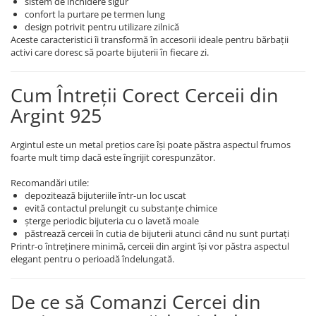
sistem de închidere sigur
confort la purtare pe termen lung
design potrivit pentru utilizare zilnică
Aceste caracteristici îi transformă în accesorii ideale pentru bărbații
activi care doresc să poarte bijuterii în fiecare zi.
Cum Întreții Corect Cerceii din
Argint 925
Argintul este un metal prețios care își poate păstra aspectul frumos
foarte mult timp dacă este îngrijit corespunzător.
Recomandări utile:
depozitează bijuteriile într-un loc uscat
evită contactul prelungit cu substanțe chimice
șterge periodic bijuteria cu o lavetă moale
păstrează cerceii în cutia de bijuterii atunci când nu sunt purtați
Printr-o întreținere minimă, cerceii din argint își vor păstra aspectul
elegant pentru o perioadă îndelungată.
De ce să Comanzi Cercei din