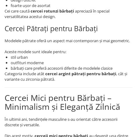
design discret
foarte ușor de asortat
Cei care caută
cercei rotunzi bărbați
apreciază în special
versatilitatea acestui design.
Cercei Pătrați pentru Bărbați
Modelele pătrate oferă un aspect mai contemporan și mai geometric.
Aceste modele sunt ideale pentru:
stil urban
outfituri moderne
bărbați care preferă accesorii diferite de modelele clasice
Categoria include atât
cercei argint pătrați pentru bărbați
, cât și
variante cu zirconia pătrată.
Cercei Mici pentru Bărbați –
Minimalism și Eleganță Zilnică
În ultimii ani, tendințele masculine s-au orientat către accesorii
discrete și versatile.
Din acest motiv,
cerceii mici pentru bărbați
au devenit una dintre