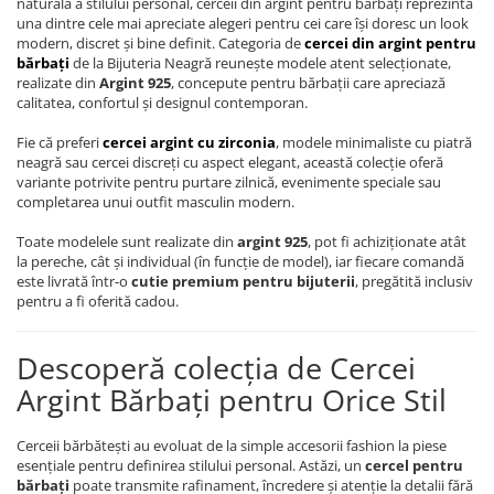
naturală a stilului personal, cerceii din argint pentru bărbați reprezintă
Coliere cu Animale
una dintre cele mai apreciate alegeri pentru cei care își doresc un look
Coliere cu Molecule
modern, discret și bine definit. Categoria de
cercei din argint pentru
bărbați
de la Bijuteria Neagră reunește modele atent selecționate,
Coliere Diverse
realizate din
Argint 925
, concepute pentru bărbații care apreciază
BRĂȚĂRI
calitatea, confortul și designul contemporan.
BRĂȚĂRI CU ȘNUR REGLABIL
Fie că preferi
cercei argint cu zirconia
, modele minimaliste cu piatră
Brățări din Aur cu șnur reglabil
neagră sau cercei discreți cu aspect elegant, această colecție oferă
variante potrivite pentru purtare zilnică, evenimente speciale sau
Brățări din Argint cu șnur reglabil
completarea unui outfit masculin modern.
BRĂȚĂRI CU PIETRE SEMIPREȚIOASE
Toate modelele sunt realizate din
argint 925
, pot fi achiziționate atât
Brățări din Aur cu pietre
la pereche, cât și individual (în funcție de model), iar fiecare comandă
semiprețioase
este livrată într-o
cutie premium pentru bijuterii
, pregătită inclusiv
Brățări din Argint cu pietre
pentru a fi oferită cadou.
semiprețioase
Brățări elastice cu pietre
Descoperă colecția de Cercei
semiprețioase
Argint Bărbați pentru Orice Stil
BRĂȚĂRI DE PICIOR
Brățări de picior din Aur
Cerceii bărbătești au evoluat de la simple accesorii fashion la piese
Brățări de picior din Argint
esențiale pentru definirea stilului personal. Astăzi, un
cercel pentru
bărbați
poate transmite rafinament, încredere și atenție la detalii fără
COLIERE