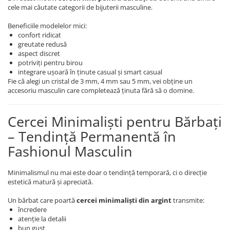
cele mai căutate categorii de bijuterii masculine.
Beneficiile modelelor mici:
confort ridicat
greutate redusă
aspect discret
potriviți pentru birou
integrare ușoară în ținute casual și smart casual
Fie că alegi un cristal de 3 mm, 4 mm sau 5 mm, vei obține un
accesoriu masculin care completează ținuta fără să o domine.
Cercei Minimaliști pentru Bărbați
– Tendință Permanentă în
Fashionul Masculin
Minimalismul nu mai este doar o tendință temporară, ci o direcție
estetică matură și apreciată.
Un bărbat care poartă
cercei minimaliști din argint
transmite:
încredere
atenție la detalii
bun gust