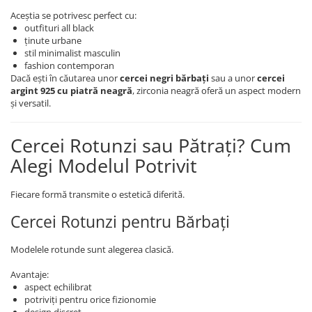
Aceștia se potrivesc perfect cu:
outfituri all black
ținute urbane
stil minimalist masculin
fashion contemporan
Dacă ești în căutarea unor
cercei negri bărbați
sau a unor
cercei
argint 925 cu piatră neagră
, zirconia neagră oferă un aspect modern
și versatil.
Cercei Rotunzi sau Pătrați? Cum
Alegi Modelul Potrivit
Fiecare formă transmite o estetică diferită.
Cercei Rotunzi pentru Bărbați
Modelele rotunde sunt alegerea clasică.
Avantaje:
aspect echilibrat
potriviți pentru orice fizionomie