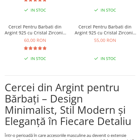
Lănțișoare cu Semilună
Lănțișoare cu Zodii
IN STOC
IN STOC
Lănțișoare cu Animale
Lănțișoare cu Molecule
Cercel Pentru Barbati din
Cercel Pentru Barbati din
Argint 925 cu Cristal Zirconia
Argint 925 cu Cristal Zirconia
Lănțișoare cu Pietre Naturale
Patrat
Patrat de 3mm
60,00 RON
55,00 RON
Lănțișoare Argint Diverse
COLIERE CU PERLE
IN STOC
IN STOC
Coliere cu Perle Naturale
Coliere cu Perle Preciosa
COLIERE ȘNUR REGLABIL
Cercei din Argint pentru
Coliere cu Inimioare
Coliere cu Cruce
Bărbați – Design
Coliere cu Stea
Minimalist, Stil Modern și
Coliere cu Soare
Eleganță în Fiecare Detaliu
Coliere cu Semilună
Coliere cu Zodii
Coliere cu Flori
Într-o perioadă în care accesoriile masculine au devenit o extensie