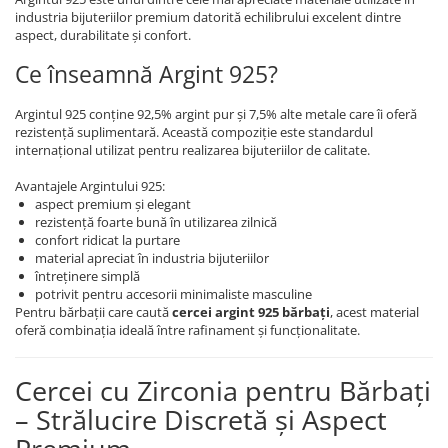
industria bijuteriilor premium datorită echilibrului excelent dintre
aspect, durabilitate și confort.
Ce înseamnă Argint 925?
Argintul 925 conține 92,5% argint pur și 7,5% alte metale care îi oferă
rezistență suplimentară. Această compoziție este standardul
internațional utilizat pentru realizarea bijuteriilor de calitate.
Avantajele Argintului 925:
aspect premium și elegant
rezistență foarte bună în utilizarea zilnică
confort ridicat la purtare
material apreciat în industria bijuteriilor
întreținere simplă
potrivit pentru accesorii minimaliste masculine
Pentru bărbații care caută
cercei argint 925 bărbați
, acest material
oferă combinația ideală între rafinament și funcționalitate.
Cercei cu Zirconia pentru Bărbați
– Strălucire Discretă și Aspect