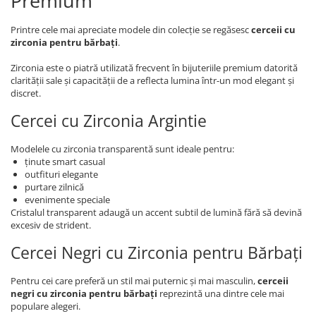
Premium
Printre cele mai apreciate modele din colecție se regăsesc
cerceii cu
zirconia pentru bărbați
.
Zirconia este o piatră utilizată frecvent în bijuteriile premium datorită
clarității sale și capacității de a reflecta lumina într-un mod elegant și
discret.
Cercei cu Zirconia Argintie
Modelele cu zirconia transparentă sunt ideale pentru:
ținute smart casual
outfituri elegante
purtare zilnică
evenimente speciale
Cristalul transparent adaugă un accent subtil de lumină fără să devină
excesiv de strident.
Cercei Negri cu Zirconia pentru Bărbați
Pentru cei care preferă un stil mai puternic și mai masculin,
cerceii
negri cu zirconia pentru bărbați
reprezintă una dintre cele mai
populare alegeri.