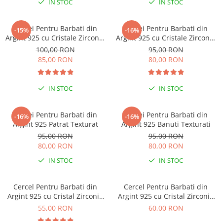
IN STOC
IN STOC
Brățări din Argint cu pietre
Coliere Transparente cu Stea
semiprețioase
Coliere Transparente cu Soare
Brățări elastice cu pietre
Cercei Pentru Barbati din
Cercei Pentru Barbati din
-15%
-16%
Coliere Transparente cu Semilună
semiprețioase
Argint 925 cu Cristale Zirconia
Argint 925 cu Cristale Zirconia
Coliere Transparente cu Zodii
Patrate de 5mm
Patrate de 3mm
LĂNȚIȘOARE ARGINT
100,00 RON
95,00 RON
Coliere Transparente cu Perle
85,00 RON
80,00 RON
Coliere Transparente cu Initiale
Coliere Transparente cu Flori
IN STOC
IN STOC
Coliere Transparente cu Animale
Coliere Transparente cu Molecule
Cercei Pentru Barbati din
Cercei Pentru Barbati din
-16%
-16%
Coliere Transparente cu Pietre
Argint 925 Patrat Texturat
Argint 925 Banuti Texturati
Naturale
95,00 RON
95,00 RON
Coliere Transparente Diverse
80,00 RON
80,00 RON
LĂNȚIȘOARE ARGINT
IN STOC
IN STOC
Lănțișoare cu Inimioare
Lănțișoare cu Cruce
Cercel Pentru Barbati din
Cercel Pentru Barbati din
Argint 925 cu Cristal Zirconia
Argint 925 cu Cristal Zirconia
Lănțișoare cu Stea
Argintiu
Negru
55,00 RON
60,00 RON
Lănțișoare cu Soare