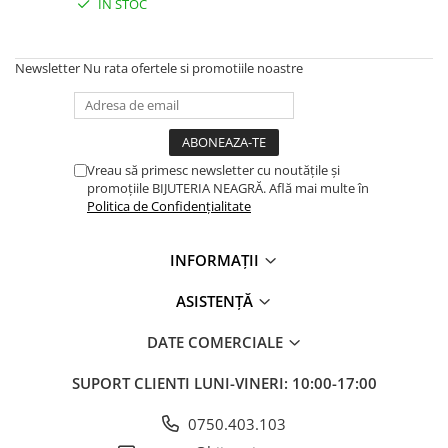
IN STOC
Brățări din Argint cu pietre
Coliere Transparente cu Cruce
semiprețioase
Coliere Transparente cu Stea
Brățări elastice cu pietre
Coliere Transparente cu Soare
Newsletter
Nu rata ofertele si promotiile noastre
semiprețioase
Coliere Transparente cu Semilună
LĂNȚIȘOARE ARGINT
Coliere Transparente cu Zodii
Coliere Transparente cu Perle
Coliere Transparente cu Initiale
Vreau să primesc newsletter cu noutățile și
promoțiile BIJUTERIA NEAGRĂ. Află mai multe în
Coliere Transparente cu Flori
Politica de Confidențialitate
Coliere Transparente cu Animale
Coliere Transparente cu Molecule
INFORMAȚII
Coliere Transparente cu Pietre
Naturale
ASISTENȚĂ
Coliere Transparente Diverse
DATE COMERCIALE
LĂNȚIȘOARE ARGINT
Lănțișoare cu Inimioare
SUPORT CLIENTI
LUNI-VINERI: 10:00-17:00
Lănțișoare cu Cruce
0750.403.103
Lănțișoare cu Stea