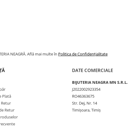
JUTERIA NEAGRĂ. Află mai multe în
Politica de Confidențialitate
ȚĂ
DATE COMERCIALE
BIJUTERIA NEAGRA MN S.R.L.
păr
J2022002923354
 Plată
RO46363675
e Retur
Str. Dej, Nr. 14
de Retur
Timișoara, Timiș
Produselor
frecvente