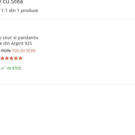
e cu Stea
1-
1
din
1
produse
u snur si pandantiv
e din Argint 925
0 RON
100,00 RON
IN STOC