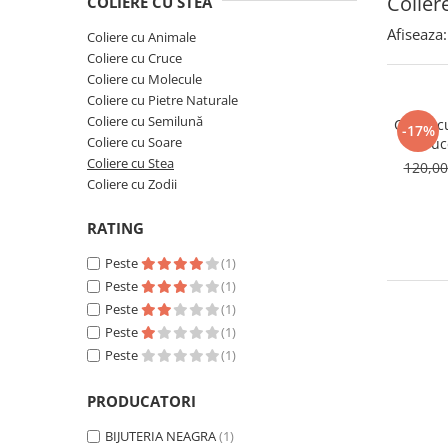
Colier
COLIERE CU STEA
Brățări din Argint cu pietre
Coliere Transparente cu Stea
semiprețioase
Afiseaza:
Coliere cu Animale
Coliere Transparente cu Soare
Brățări elastice cu pietre
Coliere cu Cruce
Coliere Transparente cu Semilună
semiprețioase
Coliere cu Molecule
Coliere Transparente cu Zodii
LĂNȚIȘOARE ARGINT
Coliere cu Pietre Naturale
Coliere Transparente cu Perle
Coliere cu Semilună
Colier c
-17%
Coliere Transparente cu Initiale
Coliere cu Soare
Cruc
Coliere cu Stea
120,0
Coliere Transparente cu Flori
Coliere cu Zodii
Coliere Transparente cu Animale
Coliere Transparente cu Molecule
RATING
Coliere Transparente cu Pietre
Peste
(1)
Naturale
Peste
(1)
Coliere Transparente Diverse
Peste
(1)
LĂNȚIȘOARE ARGINT
Peste
(1)
Lănțișoare cu Inimioare
Peste
(1)
Lănțișoare cu Cruce
PRODUCATORI
Lănțișoare cu Stea
Lănțișoare cu Soare
BIJUTERIA NEAGRA
(1)