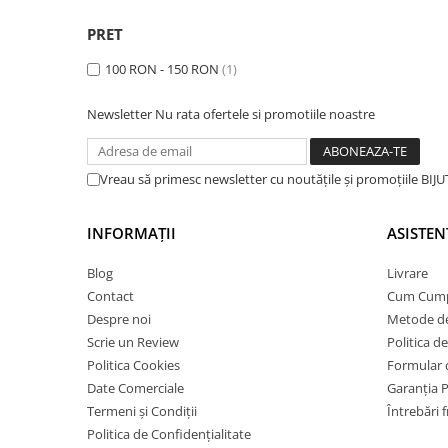
Lănțișoare cu Semilună
Lănțișoare cu Zodii
PRET
Lănțișoare cu Animale
100 RON - 150 RON
(1)
Lănțișoare cu Molecule
Lănțișoare cu Pietre Naturale
Newsletter
Nu rata ofertele si promotiile noastre
Lănțișoare Argint Diverse
COLIERE CU PERLE
Vreau să primesc newsletter cu noutățile și promoțiile BI
Coliere cu Perle Naturale
Coliere cu Perle Preciosa
INFORMAȚII
ASISTEN
COLIERE ȘNUR REGLABIL
Blog
Livrare
Coliere cu Inimioare
Contact
Cum Cum
Coliere cu Cruce
Despre noi
Metode de
Coliere cu Stea
Scrie un Review
Politica d
Coliere cu Soare
Politica Cookies
Formular 
Coliere cu Semilună
Date Comerciale
Garanția 
Coliere cu Zodii
Termeni și Condiții
Întrebări 
Coliere cu Flori
Politica de Confidențialitate