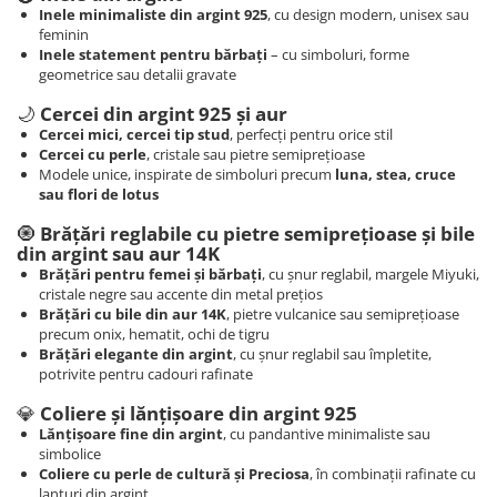
Inele minimaliste din argint 925
, cu design modern, unisex sau
COLIERE
feminin
Inele statement pentru bărbați
– cu simboluri, forme
Coliere cu mărgele colorate și
geometrice sau detalii gravate
Argint
Coliere cu pietre semiprețioase
🌙
Cercei din argint 925 și aur
Cercei mici, cercei tip stud
, perfecți pentru orice stil
Cercei cu perle
, cristale sau pietre semiprețioase
Modele unice, inspirate de simboluri precum
luna, stea, cruce
sau flori de lotus
🧿
Brățări reglabile cu pietre semiprețioase și bile
din argint sau aur 14K
Brățări pentru femei și bărbați
, cu șnur reglabil, margele Miyuki,
cristale negre sau accente din metal prețios
Brățări cu bile din aur 14K
, pietre vulcanice sau semiprețioase
precum onix, hematit, ochi de tigru
Brățări elegante din argint
, cu șnur reglabil sau împletite,
potrivite pentru cadouri rafinate
💎
Coliere și lănțișoare din argint 925
Lănțișoare fine din argint
, cu pandantive minimaliste sau
simbolice
Coliere cu perle de cultură și Preciosa
, în combinații rafinate cu
lanțuri din argint