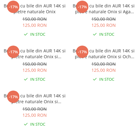
Lănțișoare cu Soare
Bratara cu bile din AUR 14K si
Bratara cu bile din AUR 14K si
-17%
-17%
Lănțișoare cu Semilună
pietre naturale Onix
pietre naturale Onix si Agat
Indian
Lănțișoare cu Zodii
150,00 RON
150,00 RON
125,00 RON
125,00 RON
Lănțișoare cu Animale
Lănțișoare cu Molecule
IN STOC
IN STOC
Lănțișoare cu Pietre Naturale
Lănțișoare Argint Diverse
Bratara cu bile din AUR 14K si
Bratara cu bile din AUR 14K si
-17%
-17%
pietre naturale Onix si
pietre naturale Onix si Ochi
COLIERE CU PERLE
Acvamarin
de Tigru
150,00 RON
150,00 RON
Coliere cu Perle Naturale
125,00 RON
125,00 RON
Coliere cu Perle Preciosa
IN STOC
IN STOC
COLIERE ȘNUR REGLABIL
Coliere cu Inimioare
Bratara cu bile din AUR 14K si
-17%
Coliere cu Cruce
pietre naturale Onix si
Ametist
Coliere cu Stea
150,00 RON
125,00 RON
Coliere cu Soare
IN STOC
Coliere cu Semilună
Coliere cu Zodii