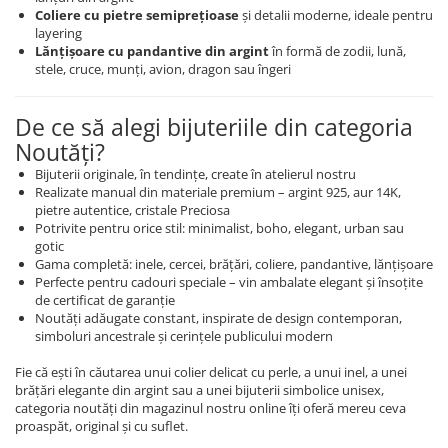
Coliere cu pietre semiprețioase
și detalii moderne, ideale pentru
layering
Lănțișoare cu pandantive din argint
în formă de zodii, lună,
stele, cruce, munți, avion, dragon sau îngeri
De ce să alegi bijuteriile din categoria
Noutăți?
Bijuterii originale, în tendințe, create în atelierul nostru
Realizate manual din materiale premium – argint 925, aur 14K,
pietre autentice, cristale Preciosa
Potrivite pentru orice stil: minimalist, boho, elegant, urban sau
gotic
Gama completă: inele, cercei, brățări, coliere, pandantive, lănțișoare
Perfecte pentru cadouri speciale – vin ambalate elegant și însoțite
de certificat de garanție
Noutăți adăugate constant, inspirate de design contemporan,
simboluri ancestrale și cerințele publicului modern
Fie că ești în căutarea unui colier delicat cu perle, a unui inel, a unei
brățări elegante din argint sau a unei bijuterii simbolice unisex,
categoria noutăți din magazinul nostru online îți oferă mereu ceva
proaspăt, original și cu suflet.