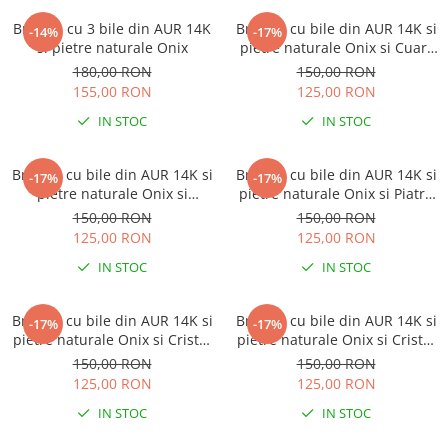
Brățări din Argint cu pietre
Coliere Transparente cu Cruce
semiprețioase
Bratara cu 3 bile din AUR 14K
Bratara cu bile din AUR 14K si
-14%
-17%
Coliere Transparente cu Stea
si pietre naturale Onix
pietre naturale Onix si Cuart
Brățări elastice cu pietre
Coliere Transparente cu Soare
Roz
180,00 RON
150,00 RON
semiprețioase
Coliere Transparente cu Semilună
155,00 RON
125,00 RON
LĂNȚIȘOARE ARGINT
Coliere Transparente cu Zodii
IN STOC
IN STOC
Coliere Transparente cu Perle
Coliere Transparente cu Initiale
Bratara cu bile din AUR 14K si
Bratara cu bile din AUR 14K si
-17%
-17%
pietre naturale Onix si
pietre naturale Onix si Piatra
Coliere Transparente cu Flori
Labradorit
Lunii
150,00 RON
150,00 RON
Coliere Transparente cu Animale
125,00 RON
125,00 RON
Coliere Transparente cu Molecule
IN STOC
IN STOC
Coliere Transparente cu Pietre
Naturale
Coliere Transparente Diverse
Bratara cu bile din AUR 14K si
Bratara cu bile din AUR 14K si
-17%
-17%
pietre naturale Onix si Cristal
pietre naturale Onix si Cristal
LĂNȚIȘOARE ARGINT
Preciosa Black Diamond
Preciosa Negru
150,00 RON
150,00 RON
Lănțișoare cu Inimioare
125,00 RON
125,00 RON
Lănțișoare cu Cruce
IN STOC
IN STOC
Lănțișoare cu Stea