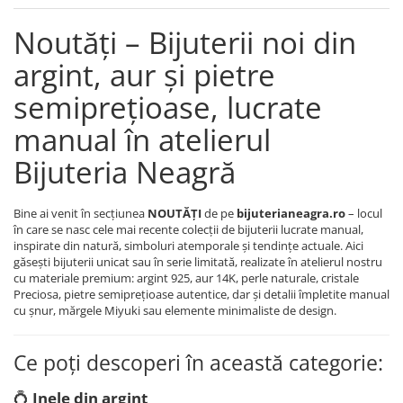
Coliere cu Flori
Noutăți – Bijuterii noi din
Coliere cu Animale
Coliere cu Molecule
argint, aur și pietre
Coliere Diverse
semiprețioase, lucrate
BRĂȚĂRI
manual în atelierul
BRĂȚĂRI CU ȘNUR REGLABIL
Brățări din Aur cu șnur reglabil
Bijuteria Neagră
Brățări din Argint cu șnur reglabil
BRĂȚĂRI CU PIETRE SEMIPREȚIOASE
Bine ai venit în secțiunea
NOUTĂȚI
de pe
bijuterianeagra.ro
– locul
Brățări din Aur cu pietre
în care se nasc cele mai recente colecții de bijuterii lucrate manual,
semiprețioase
inspirate din natură, simboluri atemporale și tendințe actuale. Aici
găsești bijuterii unicat sau în serie limitată, realizate în atelierul nostru
Brățări din Argint cu pietre
cu materiale premium: argint 925, aur 14K, perle naturale, cristale
semiprețioase
Preciosa, pietre semiprețioase autentice, dar și detalii împletite manual
Brățări elastice cu pietre
cu șnur, mărgele Miyuki sau elemente minimaliste de design.
semiprețioase
BRĂȚĂRI DE PICIOR
Ce poți descoperi în această categorie:
Brățări de picior din Aur
💍
Inele din argint
Brățări de picior din Argint