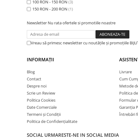
Lănțișoare cu Soare
100 RON - 150 RON
(3)
150 RON - 200 RON
(1)
Lănțișoare cu Semilună
Lănțișoare cu Zodii
Newsletter
Nu rata ofertele si promotiile noastre
Lănțișoare cu Animale
Lănțișoare cu Molecule
Lănțișoare cu Pietre Naturale
Vreau să primesc newsletter cu noutățile și promoțiile BI
Lănțișoare Argint Diverse
COLIERE CU PERLE
INFORMAȚII
ASISTEN
Coliere cu Perle Naturale
Blog
Livrare
Coliere cu Perle Preciosa
Contact
Cum Cum
COLIERE ȘNUR REGLABIL
Despre noi
Metode de
Coliere cu Inimioare
Scrie un Review
Politica d
Politica Cookies
Formular 
Coliere cu Cruce
Date Comerciale
Garanția 
Coliere cu Stea
Termeni și Condiții
Întrebări 
Coliere cu Soare
Politica de Confidențialitate
Coliere cu Semilună
Coliere cu Zodii
SOCIAL
URMARESTE-NE IN SOCIAL MEDIA