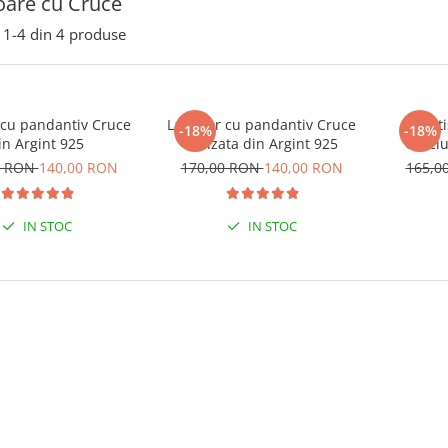
oare cu Cruce
1-
4
din
4
produse
 cu pandantiv Cruce
Lantisor cu pandantiv Cruce
Lant
-18%
-18%
in Argint 925
Stilizata din Argint 925
Cruciu
0 RON
140,00 RON
170,00 RON
140,00 RON
165,0
IN STOC
IN STOC