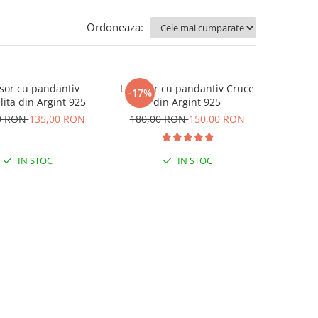
Ordoneaza:
isor cu pandantiv
Lantisor cu pandantiv Cruce
-17%
lita din Argint 925
din Argint 925
0 RON
135,00 RON
180,00 RON
150,00 RON
IN STOC
IN STOC