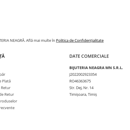
JUTERIA NEAGRĂ. Află mai multe în
Politica de Confidențialitate
ȚĂ
DATE COMERCIALE
BIJUTERIA NEAGRA MN S.R.L.
păr
J2022002923354
 Plată
RO46363675
e Retur
Str. Dej, Nr. 14
de Retur
Timișoara, Timiș
Produselor
frecvente