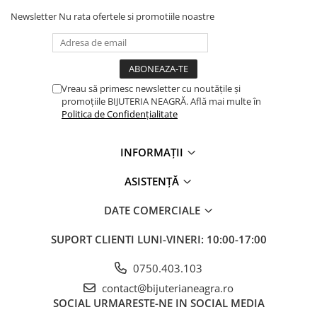
Brățări din Argint cu pietre
Coliere Transparente cu Stea
Newsletter
Nu rata ofertele si promotiile noastre
semiprețioase
Coliere Transparente cu Soare
Brățări elastice cu pietre
Coliere Transparente cu Semilună
semiprețioase
Coliere Transparente cu Zodii
LĂNȚIȘOARE ARGINT
Coliere Transparente cu Perle
Vreau să primesc newsletter cu noutățile și
Coliere Transparente cu Initiale
promoțiile BIJUTERIA NEAGRĂ. Află mai multe în
Politica de Confidențialitate
Coliere Transparente cu Flori
Coliere Transparente cu Animale
INFORMAȚII
Coliere Transparente cu Molecule
Coliere Transparente cu Pietre
ASISTENȚĂ
Naturale
Coliere Transparente Diverse
DATE COMERCIALE
LĂNȚIȘOARE ARGINT
SUPORT CLIENTI
LUNI-VINERI: 10:00-17:00
Lănțișoare cu Inimioare
Lănțișoare cu Cruce
0750.403.103
Lănțișoare cu Stea
contact@bijuterianeagra.ro
Lănțișoare cu Soare
SOCIAL
URMARESTE-NE IN SOCIAL MEDIA