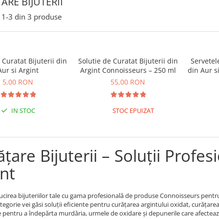
ARE BIJUTERII
1-
3
din
3
produse
 Curatat Bijuterii din
Solutie de Curatat Bijuterii din
Servetele
Aur si Argint
Argint Connoisseurs – 250 ml
din Aur s
5,00 RON
55,00 RON
IN STOC
STOC EPUIZAT
țare Bijuterii – Soluții Profes
int
ucirea bijuteriilor tale cu gama profesională de produse Connoisseurs pentru cu
tegorie vei găsi soluții eficiente pentru curățarea argintului oxidat, curățare
pentru a îndepărta murdăria, urmele de oxidare și depunerile care afectează 