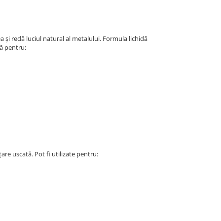
a și redă luciul natural al metalului. Formula lichidă
tă pentru:
re uscată. Pot fi utilizate pentru: