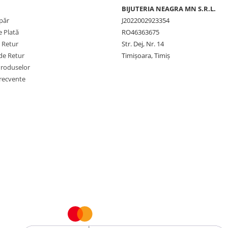
BIJUTERIA NEAGRA MN S.R.L.
păr
J2022002923354
 Plată
RO46363675
e Retur
Str. Dej, Nr. 14
de Retur
Timișoara, Timiș
Produselor
frecvente