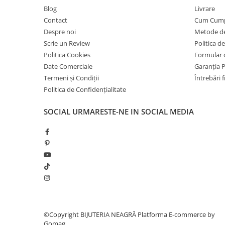
Blog
Livrare
Coliere cu mărgele colorate și
Contact
Cum Cum
Argint
Despre noi
Metode de
Coliere cu pietre semiprețioase
Scrie un Review
Politica d
Politica Cookies
Formular 
Date Comerciale
Garanția 
Termeni și Condiții
Întrebări 
Politica de Confidențialitate
SOCIAL
URMARESTE-NE IN SOCIAL MEDIA
©Copyright BIJUTERIA NEAGRĂ
Platforma E-commerce by
Gomag