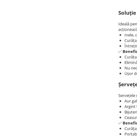
Lănțișoare cu Semilună
Lănțișoare cu Zodii
Soluție
Lănțișoare cu Animale
Ideală pen
Lănțișoare cu Molecule
acționează
Lănțișoare cu Pietre Naturale
Inele, 
Curățar
Lănțișoare Argint Diverse
Întreți
COLIERE CU PERLE
✅
Benefic
Curăța
Coliere cu Perle Naturale
Elimină
Coliere cu Perle Preciosa
Nu nec
Ușor de
COLIERE ȘNUR REGLABIL
Șervețe
Coliere cu Inimioare
Coliere cu Cruce
Servețele 
Coliere cu Stea
Aur gal
Argint
Coliere cu Soare
Bijuter
Coliere cu Semilună
Ceasuri
✅
Benefic
Coliere cu Zodii
Curățar
Coliere cu Flori
Portabi