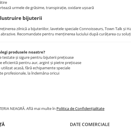
ătire
rtează urmele de grăsime, transpirație, oxidare ușoară
lustruire bijuterii
reținerea zilnică a bijuteriilor, lavetele speciale Connoisseurs, Town Talk și Ha
abrazive. Recomandate pentru menținerea luciului după curățarea cu soluți
alegi produsele noastre?
 testate și sigure pentru bijuterii prețioase
e eficientă pentru aur, argint și pietre prețioase
 utilizat acasă, fără echipamente speciale
te profesionale, la îndemâna oricui
JUTERIA NEAGRĂ. Află mai multe în
Politica de Confidențialitate
ȚĂ
DATE COMERCIALE