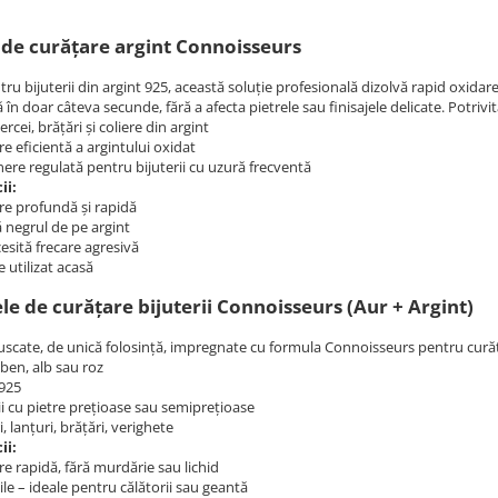
 de curățare argint Connoisseurs
tru bijuterii din argint 925, această soluție profesională dizolvă rapid oxidare
 în doar câteva secunde, fără a afecta pietrele sau finisajele delicate. Potrivi
cercei, brățări și coliere din argint
e eficientă a argintului oxidat
nere regulată pentru bijuterii cu uzură frecventă
ii:
re profundă și rapidă
 negrul de pe argint
esită frecare agresivă
 utilizat acasă
le de curățare bijuterii Connoisseurs (Aur + Argint)
uscate, de unică folosință, impregnate cu formula Connoisseurs pentru curăța
ben, alb sau roz
 925
ii cu pietre prețioase sau semiprețioase
, lanțuri, brățări, verighete
ii:
e rapidă, fără murdărie sau lichid
le – ideale pentru călătorii sau geantă