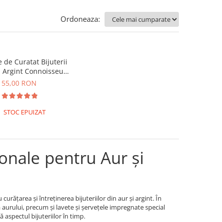
Ordoneaza:
 de Curatat Bijuterii
i Argint Connoisseurs
– 25 bucati
55,00 RON
STOC EPUIZAT
ionale pentru Aur și
rățarea și întreținerea bijuteriilor din aur și argint. În
a aurului, precum și lavete și șervețele impregnate special
aspectul bijuteriilor în timp.